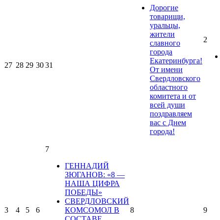
Дорогие
товарищи,
уральцы,
жители
2
славного
города
Екатеринбурга!
27
28
29
30
31
От имени
Свердловского
областного
комитета и от
всей души
поздравляем
вас с Днем
города!
7
ГЕННАДИЙ
ЗЮГАНОВ: «8 —
НАША ЦИФРА
ПОБЕДЫ»
СВЕРДЛОВСКИЙ
3
4
5
6
КОМСОМОЛ В
8
9
СОСТАВЕ