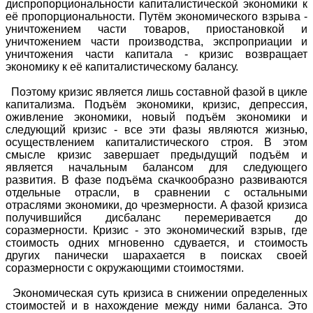
диспропорциональности капиталистической экономики к
её пропорциональности. Путём экономического взрыва -
уничтожением части товаров, приостановкой и
уничтожением части производства, экспроприации и
уничтожения части капитала - кризис возвращает
экономику к её капиталистическому балансу.
Поэтому кризис является лишь составной фазой в цикле
капитализма. Подъём экономики, кризис, депрессия,
оживление экономики, новый подъём экономики и
следующий кризис - все эти фазы являются жизнью,
осуществлением капиталистического строя. В этом
смысле кризис завершает предыдущий подъём и
является начальным балансом для следующего
развития. В фазе подъёма скачкообразно развиваются
отдельные отрасли, в сравнении с остальными
отраслями экономики, до чрезмерности. А фазой кризиса
получившийся дисбаланс перемеривается до
соразмерности. Кризис - это экономический взрыв, где
стоимость одних мгновенно сдувается, и стоимость
других панически шарахается в поисках своей
соразмерности с окружающими стоимостями.
Экономическая суть кризиса в снижении определенных
стоимостей и в нахождение между ними баланса. Это