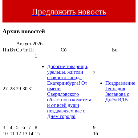
Предложить новость
Архив новостей
Август
2026
Пн
Вт
Ср
Чт
Пт
Сб
Вс
1
Дорогие товарищи,
уральцы, жители
2
славного города
Екатеринбурга! От
Поздравление
27
28
29
30
31
имени
Геннадия
Свердловского
Зюганова с
областного комитета
Днём ВДВ
и от всей души
поздравляем вас с
Днем города!
3
4
5
6
7
8
9
10
11
12
13
14
15
16