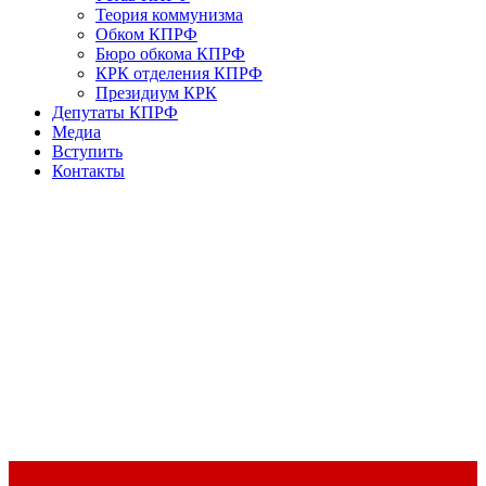
Теория коммунизма
Обком КПРФ
Бюро обкома КПРФ
КРК отделения КПРФ
Президиум КРК
Депутаты КПРФ
Медиа
Вступить
Контакты
Доклад Председателя ЦК КПРФ Г.А. Зюганова на II Пленуме
ЦК КПРФ