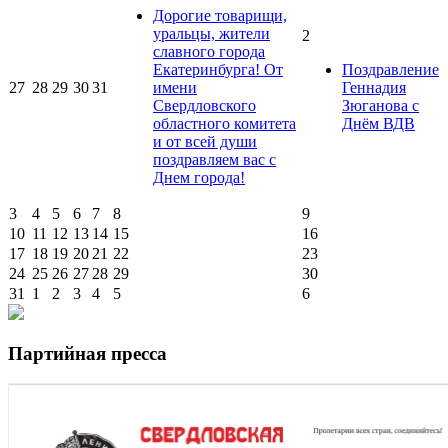
Дорогие товарищи,
уральцы, жители
2
славного города
Екатеринбурга! От
Поздравление
27
28
29
30
31
имени
Геннадия
Свердловского
Зюганова с
областного комитета
Днём ВДВ
и от всей души
поздравляем вас с
Днем города!
3
4
5
6
7
8
9
10
11
12
13
14
15
16
17
18
19
20
21
22
23
24
25
26
27
28
29
30
31
1
2
3
4
5
6
Партийная пресса