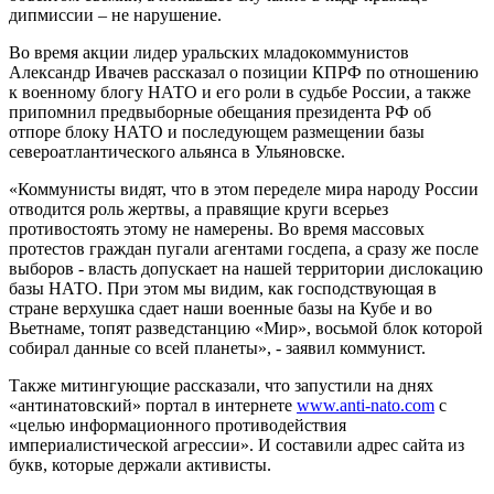
дипмиссии – не нарушение.
Во время акции лидер уральских младокоммунистов
Александр Ивачев рассказал о позиции КПРФ по отношению
к военному блогу НАТО и его роли в судьбе России, а также
припомнил предвыборные обещания президента РФ об
отпоре блоку НАТО и последующем размещении базы
североатлантического альянса в Ульяновске.
«Коммунисты видят, что в этом переделе мира народу России
отводится роль жертвы, а правящие круги всерьез
противостоять этому не намерены. Во время массовых
протестов граждан пугали агентами госдепа, а сразу же после
выборов - власть допускает на нашей территории дислокацию
базы НАТО. При этом мы видим, как господствующая в
стране верхушка сдает наши военные базы на Кубе и во
Вьетнаме, топят разведстанцию «Мир», восьмой блок которой
собирал данные со всей планеты», - заявил коммунист.
Также митингующие рассказали, что запустили на днях
«антинатовский» портал в интернете
www.anti-nato.com
c
«целью информационного противодействия
империалистической агрессии». И составили адрес сайта из
букв, которые держали активисты.