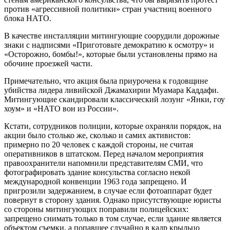
против «агрессивной политики» стран участниц военного
блока НАТО.
В качестве инсталляции митингующие соорудили дорожные
знаки с надписями «Приготовьте демократию к осмотру» и
«Осторожно, бомбы!», которые были установлены прямо на
обочине проезжей части.
Примечательно, что акция была приурочена к годовщине
убийства лидера ливийской Джамахирии Муамара Каддафи.
Митингующие скандировали классический лозунг «Янки, гоу
хоум» и «НАТО вон из России».
Кстати, сотрудников полиции, которые охраняли порядок, на
акции было столько же, сколько и самих активистов:
примерно по 20 человек с каждой стороны, не считая
оперативников в штатском. Перед началом мероприятия
правоохранители напомнили представителям СМИ, что
фотографировать здание консульства согласно некой
международной конвенции 1963 года запрещено. И
пригрозили задержанием, в случае если фотоаппарат будет
повернут в сторону здания. Однако присутствующие юристы
со стороны митингующих поправили полицейских:
запрещено снимать только в том случае, если здание является
объектом съемки, а попавшее случайно в кадр крыльцо