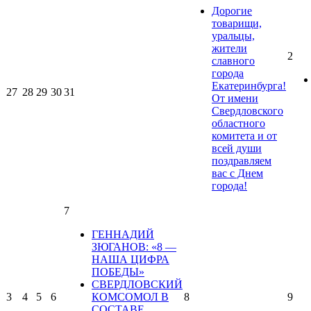
Дорогие
товарищи,
уральцы,
жители
2
славного
города
Екатеринбурга!
27
28
29
30
31
От имени
Свердловского
областного
комитета и от
всей души
поздравляем
вас с Днем
города!
7
ГЕННАДИЙ
ЗЮГАНОВ: «8 —
НАША ЦИФРА
ПОБЕДЫ»
СВЕРДЛОВСКИЙ
3
4
5
6
КОМСОМОЛ В
8
9
СОСТАВЕ