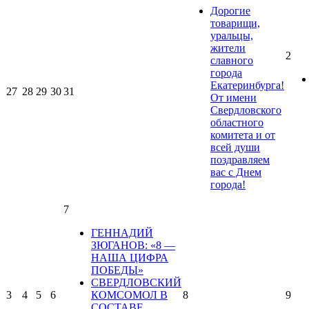
Дорогие
товарищи,
уральцы,
жители
2
славного
города
Екатеринбурга!
27
28
29
30
31
От имени
Свердловского
областного
комитета и от
всей души
поздравляем
вас с Днем
города!
7
ГЕННАДИЙ
ЗЮГАНОВ: «8 —
НАША ЦИФРА
ПОБЕДЫ»
СВЕРДЛОВСКИЙ
3
4
5
6
КОМСОМОЛ В
8
9
СОСТАВЕ