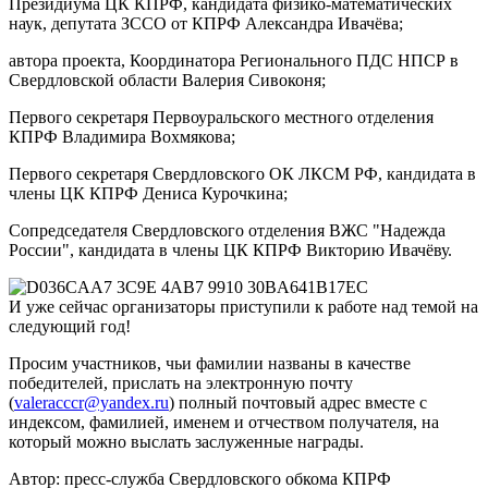
Президиума ЦК КПРФ, кандидата физико-математических
наук, депутата ЗССО от КПРФ Александра Ивачёва;
автора проекта, Координатора Регионального ПДС НПСР в
Свердловской области Валерия Сивоконя;
Первого секретаря Первоуральского местного отделения
КПРФ Владимира Вохмякова;
Первого секретаря Свердловского ОК ЛКСМ РФ, кандидата в
члены ЦК КПРФ Дениса Курочкина;
Сопредседателя Свердловского отделения ВЖС "Надежда
России", кандидата в члены ЦК КПРФ Викторию Ивачёву.
И уже сейчас организаторы приступили к работе над темой на
следующий год!
Просим участников, чьи фамилии названы в качестве
победителей, прислать на электронную почту
(
valeracccr@yandex.ru
) полный почтовый адрес вместе с
индексом, фамилией, именем и отчеством получателя, на
который можно выслать заслуженные награды.
Автор:
пресс-служба Свердловского обкома КПРФ