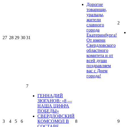
Дорогие
товарищи,
уральцы,
жители
2
славного
города
Екатеринбурга!
27
28
29
30
31
От имени
Свердловского
областного
комитета и от
всей души
поздравляем
вас с Днем
города!
7
ГЕННАДИЙ
ЗЮГАНОВ: «8 —
НАША ЦИФРА
ПОБЕДЫ»
СВЕРДЛОВСКИЙ
3
4
5
6
КОМСОМОЛ В
8
9
СОСТАВЕ