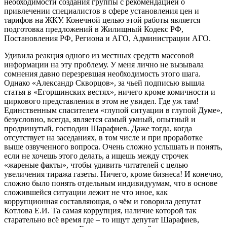
необходимости создания группы с рекомендацией о
привлечении специалистов в сфере установления цен и
тарифов на ЖКУ. Конечной целью этой работы является
подготовка предложений в Жилищный Кодекс РФ,
Постановления РФ, Региона и АГО, Администрации АГО.
Удивила реакция одного из местных средств массовой
информации на эту проблему. У меня лично не вызывала
сомнения давно перезревшая необходимость этого шага.
Однако «Александр Скворцов», за чьей подписью вышла
статья в «Егоршинских вестях», ничего кроме комичности и
циркового представления в этом не увидел. Где уж там!
Единственным спасителем «глупой ситуации в глупой Думе»,
безусловно, всегда, является самый умный, опытный и
продвинутый, господин Шарафиев. Даже тогда, когда
отсутствует на заседаниях, в том числе и при проработке
выше озвученного вопроса. Очень сложно услышать и понять,
если не хочешь этого делать, а ищешь между строчек
«жареные факты», чтобы удивить читателей с целью
увеличения тиража газеты. Ничего, кроме бизнеса! И конечно,
сложно было понять отдельным индивидуумам, что в основе
сложившейся ситуации лежит не что иное, как
коррупционная составляющая, о чём и говорила депутат
Котлова Е.И. Та самая коррупция, наличие которой так
старательно всё время где – то ищут депутат Шарафиев,