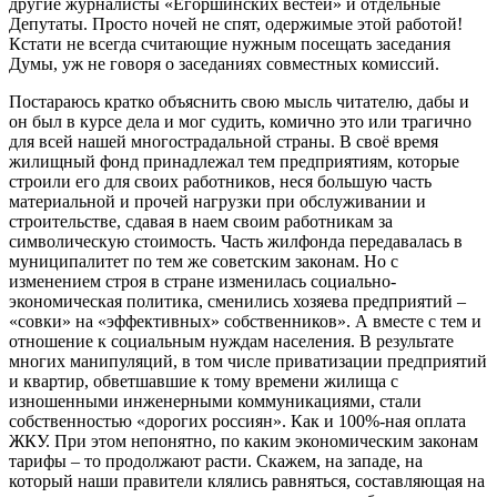
другие журналисты «Егоршинских вестей» и отдельные
Депутаты. Просто ночей не спят, одержимые этой работой!
Кстати не всегда считающие нужным посещать заседания
Думы, уж не говоря о заседаниях совместных комиссий.
Постараюсь кратко объяснить свою мысль читателю, дабы и
он был в курсе дела и мог судить, комично это или трагично
для всей нашей многострадальной страны. В своё время
жилищный фонд принадлежал тем предприятиям, которые
строили его для своих работников, неся большую часть
материальной и прочей нагрузки при обслуживании и
строительстве, сдавая в наем своим работникам за
символическую стоимость. Часть жилфонда передавалась в
муниципалитет по тем же советским законам. Но с
изменением строя в стране изменилась социально-
экономическая политика, сменились хозяева предприятий –
«совки» на «эффективных» собственников». А вместе с тем и
отношение к социальным нуждам населения. В результате
многих манипуляций, в том числе приватизации предприятий
и квартир, обветшавшие к тому времени жилища с
изношенными инженерными коммуникациями, стали
собственностью «дорогих россиян». Как и 100%-ная оплата
ЖКУ. При этом непонятно, по каким экономическим законам
тарифы – то продолжают расти. Скажем, на западе, на
который наши правители клялись равняться, составляющая на