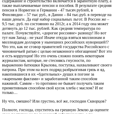
содержание и строительство включается в заработную плату, а
также выплачиваемые пенсии и пособия. В результате средняя
пенсия в Норвегии и Германии - 47 тысяч рублей, в
Финляндии – 57 тыс руб., в Дании – 84 тыс.руб. в переводе на
наши деньги. Да ещё набор социальных льгот. В России же –
9,5 тыс. руб. по состоянию на 2012г, а к 2014 году она может
дотянуть до 12 тыс. рублей. Как средняя температура по
палате. Почувствуйте, «дорогие россияне» разницу! Но вот
тут нам Запад - не указ! Иначе откуда взяться миллионам и
миллиардам долларов у нынешних российских нуворишей!?
Что это, как не сговор правителей государства Российского с
чиновничьей ратью с целью незаконного обогащения? Вот это
и есть коррупция! Но это очень сложно понять некоторым
журналистам, которые, не стесняясь гнусности, по
выражению батюшки Крылова, поступка, нахваливают своего
патрона. При этом на всех подряд разбрызгивая грязь и яд,
накопившиеся в их «бдительных» душах в погоне за
«жареными фактами» и заработанной таким способом
наживой. Самим – то противно не бывает получать таким
примитивным способом свой кусок хлеба с маслом? И не
только…
Ну что, смешно? Или грустно, всё же, господин Скворцов?
Полноте, господа, спуститесь на грешную Землю да оцените