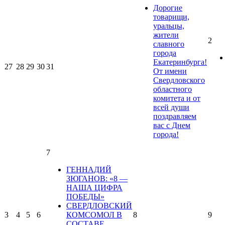
Дорогие
товарищи,
уральцы,
жители
2
славного
города
Екатеринбурга!
27
28
29
30
31
От имени
Свердловского
областного
комитета и от
всей души
поздравляем
вас с Днем
города!
7
ГЕННАДИЙ
ЗЮГАНОВ: «8 —
НАША ЦИФРА
ПОБЕДЫ»
СВЕРДЛОВСКИЙ
3
4
5
6
КОМСОМОЛ В
8
9
СОСТАВЕ