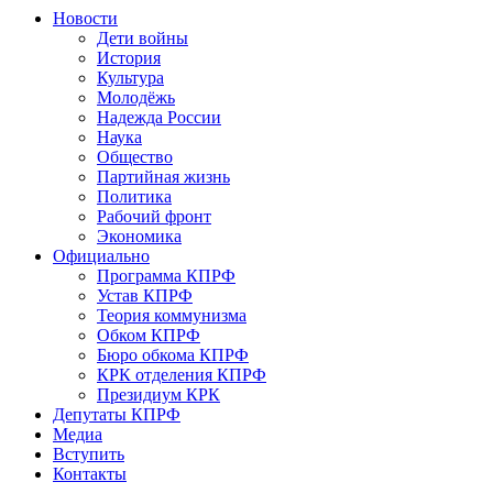
Новости
Дети войны
История
Культура
Молодёжь
Надежда России
Наука
Общество
Партийная жизнь
Политика
Рабочий фронт
Экономика
Официально
Программа КПРФ
Устав КПРФ
Теория коммунизма
Обком КПРФ
Бюро обкома КПРФ
КРК отделения КПРФ
Президиум КРК
Депутаты КПРФ
Медиа
Вступить
Контакты