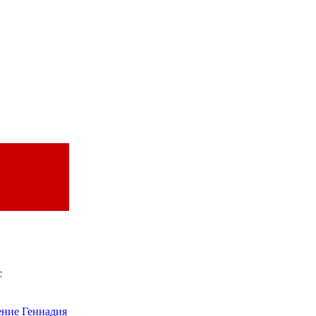
с
ение Геннадия