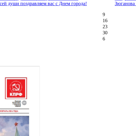
сей души поздравляем вас с Днем города!
Зюганова
9
16
23
30
6