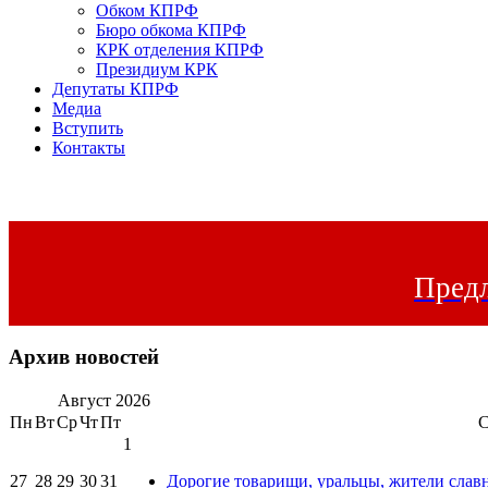
Обком КПРФ
Бюро обкома КПРФ
КРК отделения КПРФ
Президиум КРК
Депутаты КПРФ
Медиа
Вступить
Контакты
Предл
Архив новостей
Август
2026
Пн
Вт
Ср
Чт
Пт
1
27
28
29
30
31
Дорогие товарищи, уральцы, жители слав