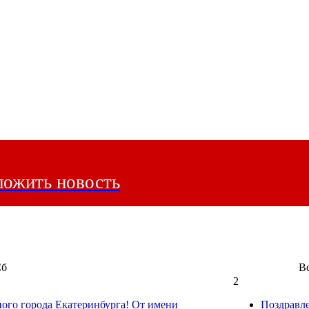
ожить новость
Сб
В
2
ного города Екатеринбурга! От имени
Поздравл