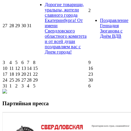
Дорогие товарищи,
уральцы, жители
2
славного города
Екатеринбурга! От
Поздравление
27
28
29
30
31
имени
Геннадия
Свердловского
Зюганова с
областного комитета
Днём ВДВ
и от всей души
поздравляем вас с
Днем города!
3
4
5
6
7
8
9
10
11
12
13
14
15
16
17
18
19
20
21
22
23
24
25
26
27
28
29
30
31
1
2
3
4
5
6
Партийная пресса