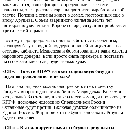
закачиваются, износ фондов запредельный – все сети
изношены, электрогенераторы на две трети выработали свой
ресурс. Половина страны живет в домах, построенных еще в
эпоху Хрущева. Объем аварийного жилья за десять лет
пятикратно увеличился. Короче говоря, ситуация приобретает
критический характер.
Поэтому надо продолжать плотно работать с населением,
расширяя базу народной поддержки нашей инициативы по
отставке кабинета Медведева и формированию правительства
народного доверия. Если просто снять премьера и поставить
на его место такого же, будет только хуже.
«СП»: – То есть КПРФ готовит социальную базу для
«идейной революции» в верхах?
– Нам говорят, «как можно быстрее вносите в повестку
Госдумы вопрос о доверии кабинету Медведева». Внесем и
что дальше? За отставку премьера и его команды проголосует
КПРФ, несколько человек из Справедливой России.
Остальные будут против. Включая думское большинство из
Единой России. Жириновский не будет голосовать. Результат
будет предрешен.
«СП»: – Вы планируете сначала обсудить результаты