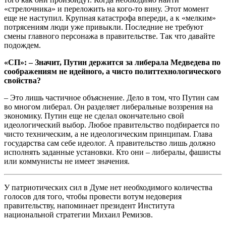
«стрелочника» и переложить на кого-то вину. Этот момент
еще не наступил. Крупная катастрофа впереди, а к «мелким»
потрясениям люди уже привыкли. Последние не требуют
смены главного персонажа в правительстве. Так что давайте
подождем.
«СП»: – Значит, Путин держится за либерала Медведева по
соображениям не идейного, а чисто политтехнологического
свойства?
– Это лишь частичное объяснение. Дело в том, что Путин сам
во многом либерал. Он разделяет либеральные воззрения на
экономику. Путин еще не сделал окончательно свой
идеологический выбор. Любое правительство подбирается по
чисто техническим, а не идеологическим принципам. Глава
государства сам себе идеолог. А правительство лишь должно
исполнять заданные установки. Кто они – либералы, фашисты
или коммунисты не имеет значения.
У патриотических сил в Думе нет необходимого количества
голосов для того, чтобы провести вотум недоверия
правительству, напоминает президент Института
национальной стратегии Михаил Ремизов.