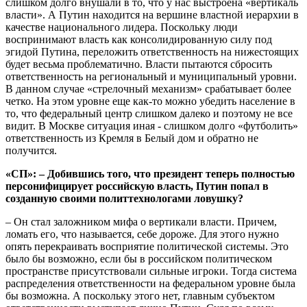
слишком долго внушали в то, что у нас выстроена «вертикаль
власти». А Путин находится на вершине властной иерархии в
качестве национального лидера. Поскольку люди
воспринимают власть как консолидированную силу под
эгидой Путина, переложить ответственность на нижестоящих
будет весьма проблематично. Власти пытаются сбросить
ответственность на региональный и муниципальный уровни.
В данном случае «стрелочный механизм» срабатывает более
четко. На этом уровне еще как-то можно убедить население в
то, что федеральный центр слишком далеко и поэтому не все
видит. В Москве ситуация иная - слишком долго «футболить»
ответственность из Кремля в Белый дом и обратно не
получится.
«СП»: – Добившись того, что президент теперь полностью
персонифицирует российскую власть, Путин попал в
созданную своими политтехнологами ловушку?
– Он стал заложником мифа о вертикали власти. Причем,
ломать его, что называется, себе дороже. Для этого нужно
опять перекраивать восприятие политической системы. Это
было бы возможно, если бы в российском политическом
пространстве присутствовали сильные игроки. Тогда система
распределения ответственности на федеральном уровне была
бы возможна. А поскольку этого нет, главным субъектом