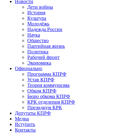
Новости
Дети войны
История
Культура
Молодёжь
Надежда России
Наука
Общество
Партийная жизнь
Политика
Рабочий фронт
Экономика
Официально
Программа КПРФ
Устав КПРФ
Теория коммунизма
Обком КПРФ
Бюро обкома КПРФ
КРК отделения КПРФ
Президиум КРК
Депутаты КПРФ
Медиа
Вступить
Контакты