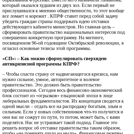
который оказался худшим из двух зол. Если первый не
прислушивался к мнению общественности, то этот вообще
все ломает и корежит . КПРФ ставит перед собой задачу
убедить граждан страны поддержать идею отставки
действующего кабинета министров. Но главная цель –
сформировать правительство национальных интересов под
совершенно конкретную программу. На митинге,
посвященном 96-ой годовщине Октябрьской революции, я
огласил основные тезисы этой программы.
«СП»: – Как можно сформулировать сверхидею
антикризисной программы КПРФ?
– Чтобы спасти страну от надвигающегося кризиса, нам
нужно сильное, умное, авторитетное и волевое
правительство. Это должно быть правительство
профессионалов. Сегодня весь финансово-экономический
блок состоит из «огрызков» ельцинской эпохи в лице
либеральных фундаменталистов. Их концепция сводится к
одной мысли – отдать все на распродажу богатым, злым и
сильным. Если у новых собственников что-то получится и
они вас не сожрут по пути, то потом, может быть, с вами
поделятся. Нас не устраивает такой подход. Главное это
решить вопрос об отставке правительства таким образом,
чтобы «не поменять шило на мыло». Финансовые резервы