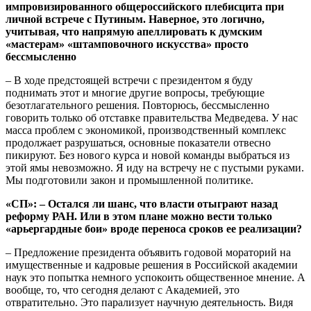
импровизированного общероссийского плебисцита при
личной встрече с Путиным. Наверное, это логично,
учитывая, что напрямую апеллировать к думским
«мастерам» «штамповочного искусства» просто
бессмысленно
– В ходе предстоящей встречи с президентом я буду
поднимать этот и многие другие вопросы, требующие
безотлагательного решения. Повторюсь, бессмысленно
говорить только об отставке правительства Медведева. У нас
масса проблем с экономикой, производственный комплекс
продолжает разрушаться, основные показатели отвесно
пикируют. Без нового курса и новой команды выбраться из
этой ямы невозможно. Я иду на встречу не с пустыми руками.
Мы подготовили закон и промышленной политике.
«СП»: – Остался ли шанс, что власти отыграют назад
реформу РАН. Или в этом плане можно вести только
«арьергардные бои» вроде переноса сроков ее реализации?
– Предложение президента объявить годовой мораторий на
имущественные и кадровые решения в Российской академии
наук это попытка немного успокоить общественное мнение. А
вообще, то, что сегодня делают с Академией, это
отвратительно. Это парализует научную деятельность. Видя