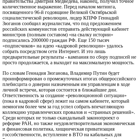
правительства Дмитрия Медведева, наконец, получил точное
количественное выражение. Перед началом митинга,
посвященного 96-й годовщине Великой Октябрьской
социалистической революции, лидер КПРФ Геннадий
Зюганов сообщил журналистам, что под предложением
российских коммунистов отправить действующий кабинет
министров (полным составом) «на свалку истории»
подписались 2000000 граждан РФ. Еще 150 тысяч
«подписчиков» на идею «кадровой революции» удалось
собрать посредством сети Интернет. И это лишь
предварительные результаты - кампания по сбору подписей не
просто продолжается, а выходит на максимальную мощность.
По словам Геннадия Зюганова, Владимир Путин будет
проинформирован о промежуточных итогах общероссийского
плебисцита о доверии назначенным им управленцам в ходе
личной встречи, которая состоится в ближайшие дни.
Ответственность за создание «революционной ситуации»
(пока в кадровой сфере) лежит на самом кабинете, который
немногим более чем за год успел собрать впечатляющую
коллекцию управленческих провалов и «странных решений».
Среди которых не только скандальный законопроект о
реформе РАН, но также неудовлетворительная экономическая
и финансовая политика, хищническая приватизация
госсобственности, вступление в ВТО на кабальных для