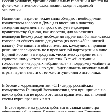
России условиях, урезание социальных гарантий и все это на
фоне окончательного схлопывания модели сырьевой
экономики.
Напомним, патриотические силы обладают необходимым
количеством голосов в Думе для внесения в повестку
заседания парламента вопроса о вотуме недоверия
правительству. Однако, как известно, для выражения
недоверия Белому дому необходимо заручиться большинством
голосов от общего числа депутатов (их всего 450 в нижней
палате). Учитывая это обстоятельство, коммунисты приняли
решение апеллировать не к провластной партократии в лице
Единой России, а к народу как «носителю суверенитета и
единственному источнику власти». В такой ситуации
голосование «народных избранников» в поддержку «кабинета
либерального тупика» по сути, будет означать окончательный
отрыв партии власти от ее конституционного источника.
В беседе с корреспондентом «СП» лидер российских
коммунистов Геннадий Зюгановзаявил, что принципиально
важно добиться не просто отставки правительства, а полной
смены курса правящих элит.
– В свое время нам удалось добиться отставки министра
образования Фурсенко. Вместо него назначили Ливанова,