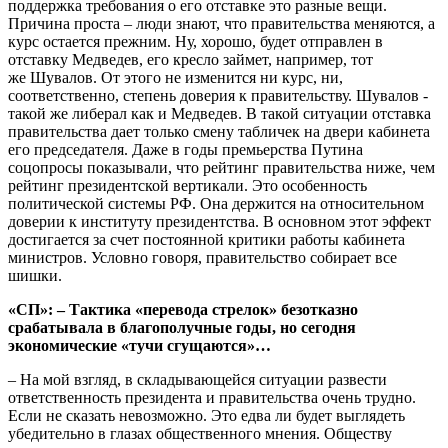
поддержка требования о его отставке это разные вещи.
Причина проста – люди знают, что правительства меняются, а
курс остается прежним. Ну, хорошо, будет отправлен в
отставку Медведев, его кресло займет, например, тот
же Шувалов. От этого не изменится ни курс, ни,
соответственно, степень доверия к правительству. Шувалов -
такой же либерал как и Медведев. В такой ситуации отставка
правительства дает только смену табличек на двери кабинета
его председателя. Даже в годы премьерства Путина
соцопросы показывали, что рейтинг правительства ниже, чем
рейтинг президентской вертикали. Это особенность
политической системы РФ. Она держится на относительном
доверии к институту президентства. В основном этот эффект
достигается за счет постоянной критики работы кабинета
министров. Условно говоря, правительство собирает все
шишки.
«СП»: – Тактика «перевода стрелок» безотказно
срабатывала в благополучные годы, но сегодня
экономические «тучи сгущаются»…
– На мой взгляд, в складывающейся ситуации развести
ответственность президента и правительства очень трудно.
Если не сказать невозможно. Это едва ли будет выглядеть
убедительно в глазах общественного мнения. Обществу