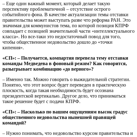
– Еще один важный момент, который делает такую
перспективу проблематичной – отсутствие острого
событийного фона. В качестве актуализации темы отставки
правительства может выступать разве что реформа РАН. Это
значимая для коммунистов тема, по которой позиция КПРФ
совпадает с позицией значительной части «интеллектуального
класса». Но все-таки это недостаточный повод для того,
чтобы общественное недовольство дошло до «точки
кипения».
«СП»: – Получается, компартия перевела тему отставки
команды Медведева в фоновый режим? Как говорится,
разыгрывает комбинацию «до верного»?
– Именно так. Можно говорить о выжидательной стратегии.
Понятно, что этот вопрос будет переведен в практическую
плоскость, когда такая необходимость будет осознана
президентской вертикалью. Другое дело, что приниматься
такое решение будет с подачи КПРФ.
«СП»: – Насколько по вашим ощущениям высок градус
общественного недовольства нынешней правящей
командой?
– Нужно понимать, что недовольство курсом правительства и