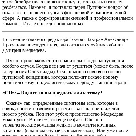
такое безобразное отношение к науке, молодежь начинает
разбегаться. Наконец, я поставлю перед Путиным вопрос об
отказе от нынешнего курса в финансовой и экономической
сфере. А также о формировании сильной и профессиональной
команды. Иначе нас ждет полный крах.
По мнению главного редактора газеты «Завтра» Александра
Проханова, президент вряд ли согласится «уйти» кабинет
Дмитрия Медведева.
– Путин придерживает это правительство до наступления
особого случая. Когда все начнет рушиться (может быть, после
завершения Олимпиады). Сейчас много говорят о новой
путинской концепции, которая положит начало новому
политическому и идеологическому периоду в жизни страны.
«СП»: – Видите ли вы предпосылки к этому?
– Скажем так, определенные симптомы есть, которые в
совокупности позволяют рассчитывать на приближение
нового рубежа. Под этот рубеж правительство Медведева
может уйти. Впрочем, это еще не факт. Обычно
управленческие команды меняют в моменты крупных
катастроф (в данном случае экономической). Или уже после
того как они произойдут. Когда необходимо найти