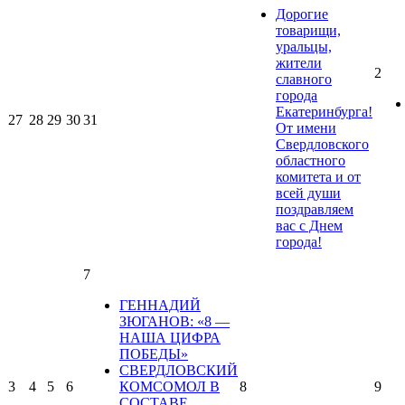
Дорогие
товарищи,
уральцы,
жители
2
славного
города
Екатеринбурга!
27
28
29
30
31
От имени
Свердловского
областного
комитета и от
всей души
поздравляем
вас с Днем
города!
7
ГЕННАДИЙ
ЗЮГАНОВ: «8 —
НАША ЦИФРА
ПОБЕДЫ»
СВЕРДЛОВСКИЙ
3
4
5
6
КОМСОМОЛ В
8
9
СОСТАВЕ