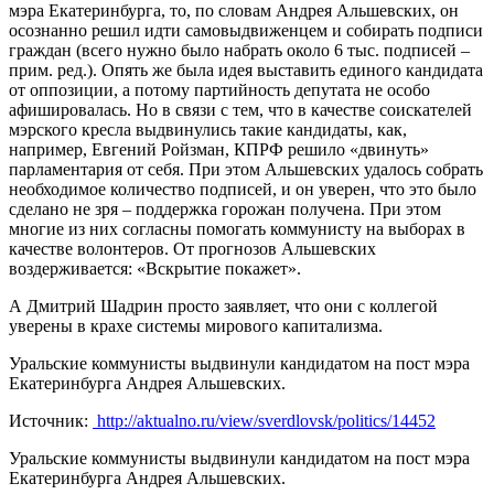
мэра Екатеринбурга, то, по словам Андрея Альшевских, он
осознанно решил идти самовыдвиженцем и собирать подписи
граждан (всего нужно было набрать около 6 тыс. подписей –
прим. ред.). Опять же была идея выставить единого кандидата
от оппозиции, а потому партийность депутата не особо
афишировалась. Но в связи с тем, что в качестве соискателей
мэрского кресла выдвинулись такие кандидаты, как,
например, Евгений Ройзман, КПРФ решило «двинуть»
парламентария от себя. При этом Альшевских удалось собрать
необходимое количество подписей, и он уверен, что это было
сделано не зря – поддержка горожан получена. При этом
многие из них согласны помогать коммунисту на выборах в
качестве волонтеров. От прогнозов Альшевских
воздерживается: «Вскрытие покажет».
А Дмитрий Шадрин просто заявляет, что они с коллегой
уверены в крахе системы мирового капитализма.
Уральские коммунисты выдвинули кандидатом на пост мэра
Екатеринбурга Андрея Альшевских.
Источник:
http://aktualno.ru/view/sverdlovsk/politics/14452
Уральские коммунисты выдвинули кандидатом на пост мэра
Екатеринбурга Андрея Альшевских.