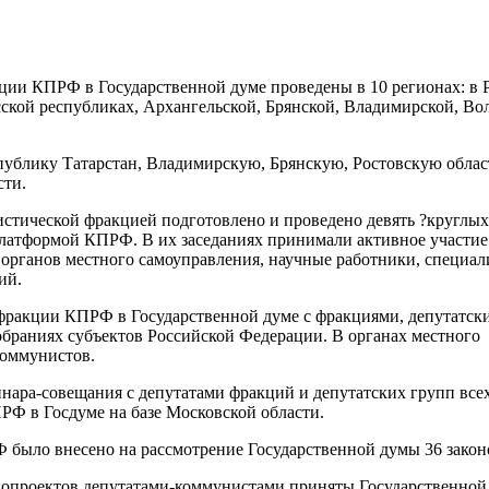
ции КПРФ в Государственной думе проведены в 10 регионах: в 
сской республиках, Архангельской, Брянской, Владимирской, Во
публику Татарстан, Владимирскую, Брянскую, Ростовскую облас
сти.
стической фракцией подготовлено и проведено девять ?круглых
платформой КПРФ. В их заседаниях принимали активное участие
органов местного самоуправления, научные работники, специал
ий.
фракции КПРФ в Государственной думе с фракциями, депутатск
браниях субъектов Российской Федерации. В органах местного
коммунистов.
нара-совещания с депутатами фракций и депутатских групп всех
Ф в Госдуме на базе Московской области.
 было внесено на рассмотрение Государственной думы 36 закон
онопроектов депутатами-коммунистами приняты Государственной