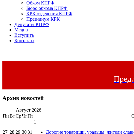
Обком КПРФ
Бюро обкома КПРФ
КРК отделения КПРФ
Президиум КРК
Депутаты КПРФ
Медиа
Вступить
Контакты
Предл
Архив новостей
Август
2026
Пн
Вт
Ср
Чт
Пт
1
27
28
29
30
31
Дорогие товарищи, уральцы, жители слав