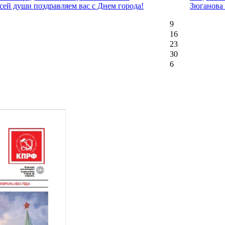
сей души поздравляем вас с Днем города!
Зюганова
9
16
23
30
6