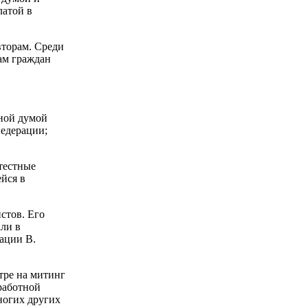
латой в
вторам. Среди
ам граждан
нной думой
Федерации;
тестные
йся в
стов. Его
али в
ации В.
тре на митинг
работной
ногих других