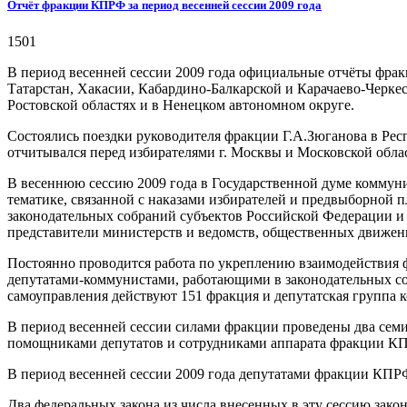
Отчёт фракции КПРФ за период весенней сессии 2009 года
1501
В период весенней сессии 2009 года официальные отчёты фрак
Татарстан, Хакасии, Кабардино-Балкарской и Карачаево-Черке
Ростовской областях и в Ненецком автономном округе.
Состоялись поездки руководителя фракции Г.А.Зюганова в Рес
отчитывался перед избирателями г. Москвы и Московской обла
В весеннюю сессию 2009 года в Государственной думе коммуни
тематике, связанной с наказами избирателей и предвыборной 
законодательных собраний субъектов Российской Федерации и 
представители министерств и ведомств, общественных движен
Постоянно проводится работа по укреплению взаимодействия 
депутатами-коммунистами, работающими в законодательных со
самоуправления действуют 151 фракция и депутатская группа 
В период весенней сессии силами фракции проведены два семи
помощниками депутатов и сотрудниками аппарата фракции КПР
В период весенней сессии 2009 года депутатами фракции КПРФ
Два федеральных закона из числа внесенных в эту сессию зак