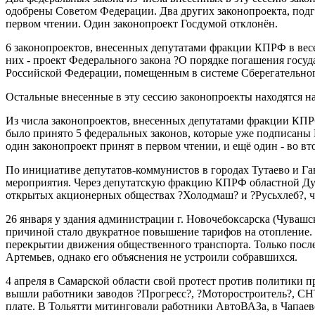
одобрены Советом Федерации. Два других законопроекта, по
первом чтении. Один законопроект Госдумой отклонён.
6 законопроектов, внесенных депутатами фракции КПРФ в вес
них - проект Федерального закона ?О порядке погашения госу
Российской Федерации, помещенным в системе Сберегательног
Остальные внесенные в эту сессию законопроекты находятся н
Из числа законопроектов, внесенных депутатами фракции КПРФ
было принято 5 федеральных законов, которые уже подписаны
один законопроект принят в первом чтении, и ещё один - во вт
По инициативе депутатов-коммунистов в городах Тутаево и Га
мероприятия. Через депутатскую фракцию КПРФ областной Дум
открытых акционерных обществах ?Холодмаш? и ?Русьхлеб?, ч
26 января у здания администрации г. Новочебоксарска (Чувашс
причиной стало двукратное повышение тарифов на отопление. 
перекрытии движения общественного транспорта. Только после
Артемьев, однако его объяснения не устроили собравшихся.
4 апреля в Самарской области свой протест против политики п
вышли работники заводов ?Прогресс?, ?Моторостроитель?, СНТ
плате. В Тольятти митинговали работники АвтоВАЗа, в Чапаев