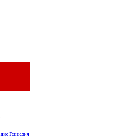
с
ение Геннадия