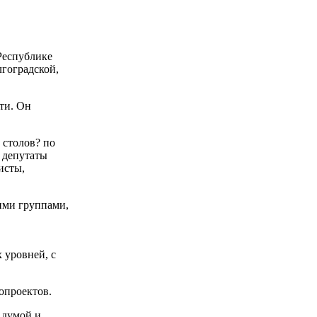
Республике
лгоградской,
ти. Он
 столов? по
 депутаты
исты,
ими группами,
 уровней, с
опроектов.
 думой и