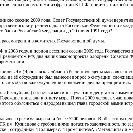
дготовленных депутатами из фракции КПРФ, приняты нижней па
еннюю сессию 2009 года, Совет Государственной думы вернул а
дарственного внутреннего долга Российской Федерации по вклад
о банка Российской Федерации до 20 июня 1991 года?.
а рассмотрении в комитетах Государственной думы.
 в 2008 году, в период весенней сессии 2009 года Государстве
 Президентом РФ; два наших законопроекта одобрены Советом 
ором чтении.
врилов-Ям (Ярославская область) были проведены массовые про
ы на её обсуждение был вынесен вопрос о ситуации, сложивше
то способствовало улучшению положения дел на предприятиях.
кая Республика) состоялся митинг с участием депутатов-коммуни
Горожане призвали к ответу мэра. Почти 2000 человек участвов
 этого объясниться с народом вышел глава городской администр
равящего режима выразили более 5500 человек. В областном цен
К им. Кузнецова с требованиями погасить задолженность по за
ске - сотрудники ?Полимера?, ?Промсинтеза?, ?Металлиста? и м