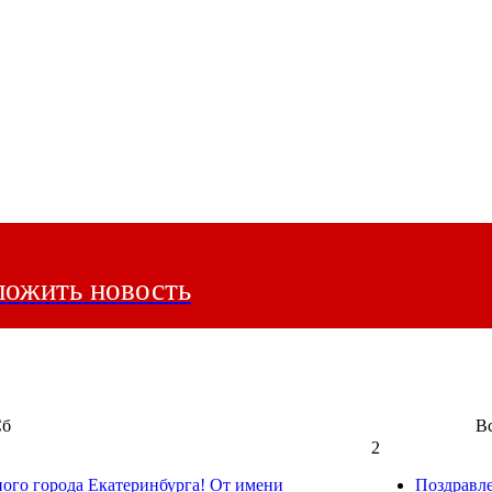
ожить новость
Сб
В
2
ного города Екатеринбурга! От имени
Поздравл