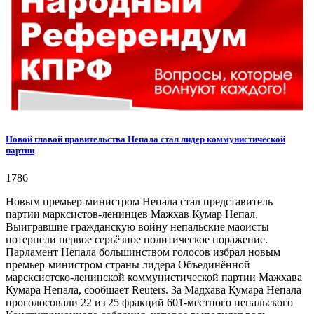
Новой главой правительства Непала стал лидер коммунистической
партии
1786
Новым премьер-министром Непала стал представитель
партии марксистов-ленинцев Мажхав Кумар Непал.
Выигравшие гражданскую войну непальские маоисты
потерпели первое серьёзное политическое поражение.
Парламент Непала большинством голосов избрал новым
премьер-министром страны лидера Объединённой
марсксистско-ленинской коммунистической партии Мажхава
Кумара Непала, сообщает Reuters. За Мадхава Кумара Непала
проголосовали 22 из 25 фракций 601-местного непальского