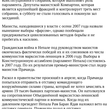
Конституционного собрания, которое выполняет роль
парламента. Депутаты маоистской Компартии, которая
является крупнейшей фракцией и контролирует треть мест
собрании, в субботу не стали голосовать и покинули зал
заседаний.
Маоисты, находившиеся у власти с осени 2007 года назвали
нынешние выборы «фарсом», однако пообещали
придерживаться цивилизованных методов борьбы и не
прибегать к насилию.
Гражданская война в Непале под руководством маоистов
окончилась фактически победой их и их союзников из числа
коммунистов марксистов-ленинцев в 2006 году. Выборы в
Конституционную ассамблею (парламент Непала) состоялись
в 2007 году. По их результатам премьер-министром стал лидер
маоистов Прачанда.
Раскол в правительстве произошёл в апреле, когда Прачанда
попытался отправить в отставку командующего
вооружёнными силами страны, который не хотел зачислять в
армию 19 тысяч бывших партизан-маоистов. Он натолкнулся
на сопротивление Объединённой марксистско-ленинской
коммунистической партии и военных. Когда под их
давлением президент Непала Рам Баран Ядав наложил вето на
отставку генерала, Прачандра подал в отставку.