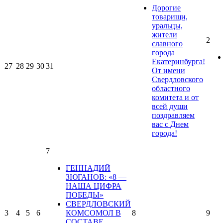
Дорогие
товарищи,
уральцы,
жители
2
славного
города
Екатеринбурга!
27
28
29
30
31
От имени
Свердловского
областного
комитета и от
всей души
поздравляем
вас с Днем
города!
7
ГЕННАДИЙ
ЗЮГАНОВ: «8 —
НАША ЦИФРА
ПОБЕДЫ»
СВЕРДЛОВСКИЙ
3
4
5
6
КОМСОМОЛ В
8
9
СОСТАВЕ