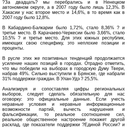
?За двадцать? мы перебрались и в Ненецком
автономном округе, а в 2007 году было лишь 12,3%. В
Хакасии у нас второе место и 14,6%, в то время как в
2007 году было 12,8%.
В Кабардино-Балкарии было 1,72%, стало 8,36% ? и
третье место. В Карачаево-Черкесии было 3,66%, стало
10,5% ? и третье место. Для этих южных республик,
имеющих свою специфику, это неплохие позиции и
проценты.
В русле этих же позитивных тенденций продолжается
усиление наших позиций в городах. Отрадно отметить,
что мы победили на выборах в городскую Думу Твери,
набрав 49%. Сильно выступили в Брянске, где набрали
31% поддержки граждан. В Улан-Удэ ? 25,5%.
Анализируя и сопоставляя цифры региональных
выборов, следует сделать обязательную для нас
оговорку: это официальные данные. Если учесть
неравные условия и неравные информационные
возможности партий, вычесть нарушения и
фальсификации, то реальное соотношение сил,
реальное общественное настроение покажет другой
расклад, где показатели поддержки ?Единой России? и