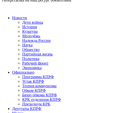
гиперссылка на наш ресурс обязательна
Новости
Дети войны
История
Культура
Молодёжь
Надежда России
Наука
Общество
Партийная жизнь
Политика
Рабочий фронт
Экономика
Официально
Программа КПРФ
Устав КПРФ
Теория коммунизма
Обком КПРФ
Бюро обкома КПРФ
КРК отделения КПРФ
Президиум КРК
Депутаты КПРФ