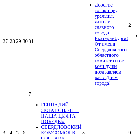
Дорогие
товарищи,
уральцы,
жители
2
славного
города
Екатеринбурга!
27
28
29
30
31
От имени
Свердловского
областного
комитета и от
всей души
поздравляем
вас с Днем
города!
7
ГЕННАДИЙ
ЗЮГАНОВ: «8 —
НАША ЦИФРА
ПОБЕДЫ»
СВЕРДЛОВСКИЙ
3
4
5
6
КОМСОМОЛ В
8
9
СОСТАВЕ