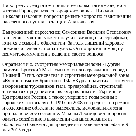
На встречу с депутатом пришли не только тагильчане, но и
жители Горноуральского городского округа. Никулин
Николай Павлович попросил решить вопрос по газификации
населенного пункта – станции Анатольская.
Вынужденный переселенец Самсонкин Василий Степанович
в течение 13 лет не может получить жилищный сертификат,
ютится с семьей в общежитии. За годы лишений здоровье
пожилого человека пошатнулось. Он попросил помощи у
депутата-коммуниста в решении своего вопроса.
Обратился и.о. смотрителя мемориальной зоны «Курган
памяти» Брисский М,Л., сын почетного гражданина города
Нижний Тагил, основателя и строители мемориальной зоны
«Курган памяти» Брисского Л.Ф. «Курган памяти» – это место
захоронения тружеников тыла, трудармейцев, строителей
тагильских предприятий, эвакуированных из Украины и
Центральной России, а также умерших в годы войны в
городских госпиталях. С 1995 по 2008 гг. средства на ремонт
и содержание объекта не выделялись, мемориальная зона
пришла в ветхое состояние. Максим Леонидович попросил
оказать содействие в выделении финансирования из
областного бюджета для проведения и завершения работ к 9
мая 2015 года.