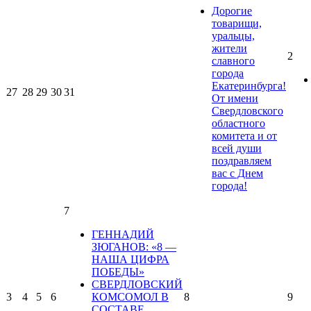
Дорогие
товарищи,
уральцы,
жители
2
славного
города
Екатеринбурга!
27
28
29
30
31
От имени
Свердловского
областного
комитета и от
всей души
поздравляем
вас с Днем
города!
7
ГЕННАДИЙ
ЗЮГАНОВ: «8 —
НАША ЦИФРА
ПОБЕДЫ»
СВЕРДЛОВСКИЙ
3
4
5
6
КОМСОМОЛ В
8
9
СОСТАВЕ