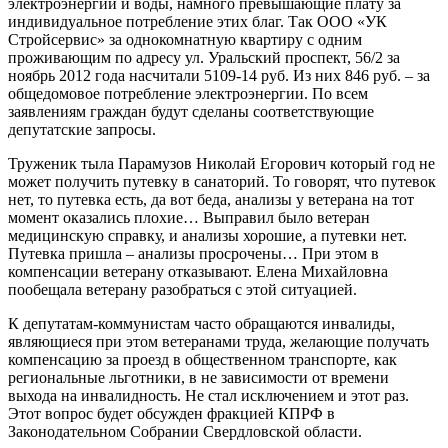
электроэнергии и воды, намного превышающие плату за
индивидуальное потребление этих благ. Так ООО «УК
Стройсервис» за однокомнатную квартиру с одним
проживающим по адресу ул. Уральский проспект, 56/2 за
ноябрь 2012 года насчитали 5109-14 руб. Из них 846 руб. – за
общедомовое потребление электроэнергии. По всем
заявлениям граждан будут сделаны соответствующие
депутатские запросы.
Труженик тыла Парамузов Николай Егорович который год не
может получить путевку в санаторий. То говорят, что путевок
нет, то путевка есть, да вот беда, анализы у ветерана на тот
момент оказались плохие… Выправил было ветеран
медицинскую справку, и анализы хорошие, а путевки нет.
Путевка пришла – анализы просрочены… При этом в
компенсации ветерану отказывают. Елена Михайловна
пообещала ветерану разобраться с этой ситуацией.
К депутатам-коммунистам часто обращаются инвалиды,
являющиеся при этом ветеранами труда, желающие получать
компенсацию за проезд в общественном транспорте, как
региональные льготники, в не зависимости от времени
выхода на инвалидность. Не стал исключением и этот раз.
Этот вопрос будет обсужден фракцией КПРФ в
Законодательном Собрании Свердловской области.