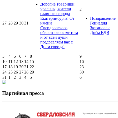
Дорогие товарищи,
уральцы, жители
2
славного города
Екатеринбурга! От
Поздравление
27
28
29
30
31
имени
Геннадия
Свердловского
Зюганова с
областного комитета
Днём ВДВ
и от всей души
поздравляем вас с
Днем города!
3
4
5
6
7
8
9
10
11
12
13
14
15
16
17
18
19
20
21
22
23
24
25
26
27
28
29
30
31
1
2
3
4
5
6
Партийная пресса