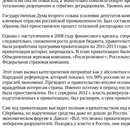
демагогии она не повысила, а значительно понизила общую эф
тотальному разрушению и серьёзно деградировали. Уровень жиз
Государственная Дума второго созыва усилиями депутатов-ком
ключевых отраслях российской промышленности. Был составле
образом, был приостановлен процесс тотальной распродажи со
Однако с наступлением в 2008 году финансового кризиса, сопр
следовательно, снижением роста доходов бюджета, правительст
была разработана программа приватизации на 2011-2013 годы.
приватизация которых запрещалась. В план приватизации бы
Объединенная зерновая компания, «Росагролизинг», Россельхо
Федеральная страховая компания.
Этот план вызвал категорическое неприятие как у абсолютног
Народный референдум, который показал, что 90% россиян не
отраслей экономики. Президент и правительство вполне осозн
враждебная интересам страны. Именно поэтому в период посл
была приостановлена. Но с середины 2012 г. власть развернула
подготовленных к приватизации, был расширен, а срок привати
Сам ход приватизации выглядит полным издевательством над ин
Сбербанка, но вырученные средства даже не дошли до России. 
экономическом форуме в Давосе: «Всё, что можно приватизиров
либералов-разрушителей. Находясь у власти в России, они вид