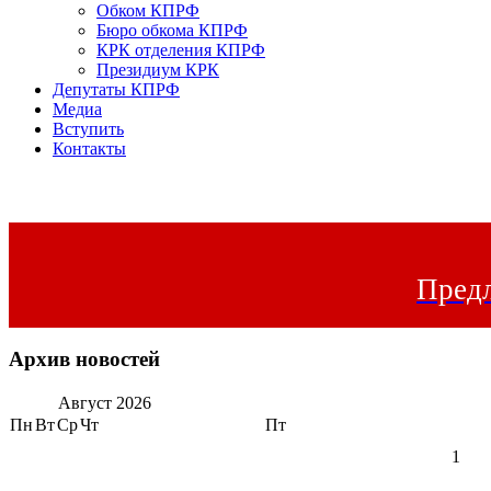
Обком КПРФ
Бюро обкома КПРФ
КРК отделения КПРФ
Президиум КРК
Депутаты КПРФ
Медиа
Вступить
Контакты
Предл
Архив новостей
Август
2026
Пн
Вт
Ср
Чт
Пт
1