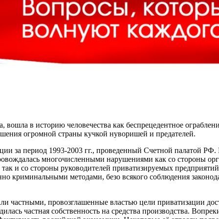
а, вошла в историю человечества как беспрецедентное ограблени
ушения огромной страны кучкой нуворишей и предателей.
ии за период 1993-2003 гг., проведенный Счетной палатой РФ. 
опровождалась многочисленными нарушениями как со стороны ор
, так и со стороны руководителей приватизируемых предприяти
нно криминальными методами, безо всякого соблюдения законод
стали частными, провозглашенные властью цели приватизации до
дилась частная собственность на средства производства. Вопрек