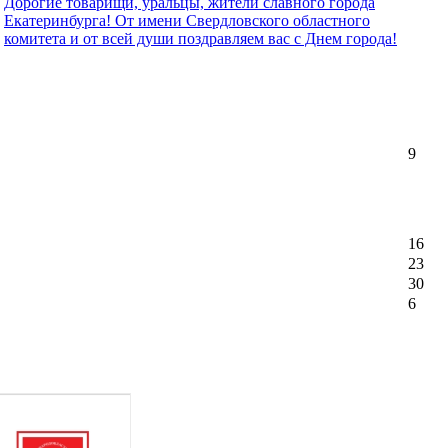
Дорогие товарищи, уральцы, жители славного города
Екатеринбурга! От имени Свердловского областного
комитета и от всей души поздравляем вас с Днем города!
9
16
23
30
6