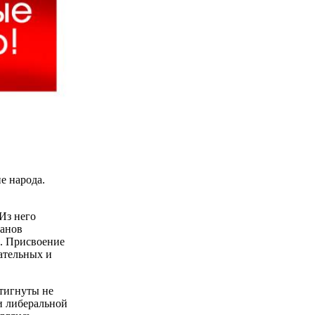
е народа.
Из него
ганов
й. Присвоение
ательных и
стигнуты не
и либеральной