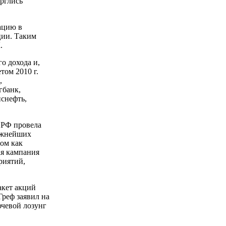
рглись
ацию в
ции. Таким
.
о дохода и,
том 2010 г.
,
гбанк,
нснефть,
ПРФ провела
ажнейших
ом как
ая кампания
риятий,
акет акций
Греф заявил на
ючевой лозунг