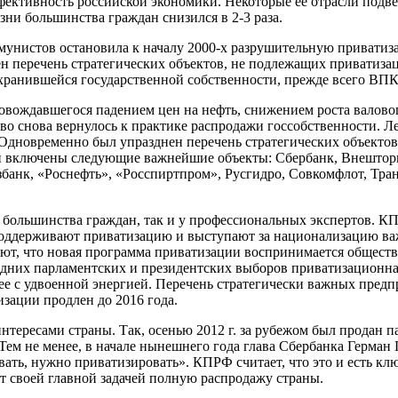
фективность российской экономики. Некоторые её отрасли подве
ни большинства граждан снизился в 2-3 раза.
мунистов остановила к началу 2000-х разрушительную приватиз
н перечень стратегических объектов, не подлежащих приватиза
хранившейся государственной собственности, прежде всего ВПК
овождавшегося падением цен на нефть, снижением роста валовог
во снова вернулось к практике распродажи госсобственности. Ле
 Одновременно был упразднен перечень стратегических объектов
ли включены следующие важнейшие объекты: Сбербанк, Внештор
збанк, «Роснефть», «Росспиртпром», Русгидро, Совкомфлот, Тра
о большинства граждан, так и у профессиональных экспертов. К
 поддерживают приватизацию и выступают за национализацию в
ают, что новая программа приватизации воспринимается обществ
едних парламентских и президентских выборов приватизационн
 ее с удвоенной энергией. Перечень стратегически важных предп
зации продлен до 2016 года.
тересами страны. Так, осенью 2012 г. за рубежом был продан п
Тем не менее, в начале нынешнего года глава Сбербанка Герман 
ать, нужно приватизировать». КПРФ считает, что это и есть кл
ят своей главной задачей полную распродажу страны.