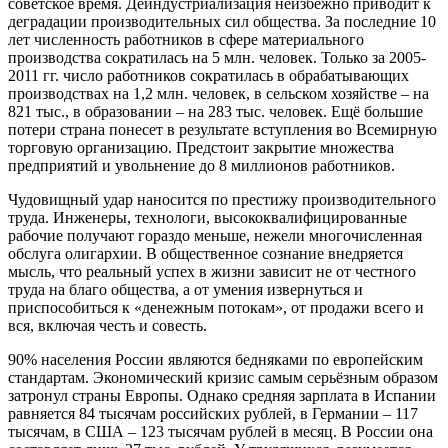
советское время. Деиндустриализация неизбежно приводит к
деградации производительных сил общества. За последние 10
лет численность работников в сфере материального
производства сократилась на 5 млн. человек. Только за 2005-
2011 гг. число работников сократилась в обрабатывающих
производствах на 1,2 млн. человек, в сельском хозяйстве – на
821 тыс., в образовании – на 283 тыс. человек. Ещё большие
потери страна понесет в результате вступления во Всемирную
торговую организацию. Предстоит закрытие множества
предприятий и увольнение до 8 миллионов работников.
Чудовищный удар наносится по престижу производительного
труда. Инженеры, технологи, высококвалифицированные
рабочие получают гораздо меньше, нежели многочисленная
обслуга олигархии. В общественное сознание внедряется
мысль, что реальный успех в жизни зависит не от честного
труда на благо общества, а от умения извернуться и
приспособиться к «денежным потокам», от продажи всего и
вся, включая честь и совесть.
90% населения России являются бедняками по европейским
стандартам. Экономический кризис самым серьёзным образом
затронул страны Европы. Однако средняя зарплата в Испании
равняется 84 тысячам российских рублей, в Германии – 117
тысячам, в США – 123 тысячам рублей в месяц. В России она