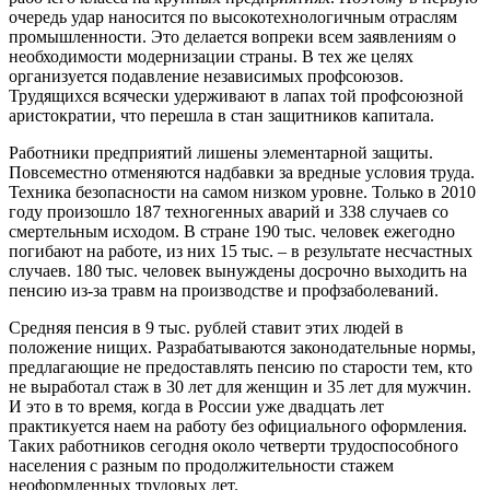
очередь удар наносится по высокотехнологичным отраслям
промышленности. Это делается вопреки всем заявлениям о
необходимости модернизации страны. В тех же целях
организуется подавление независимых профсоюзов.
Трудящихся всячески удерживают в лапах той профсоюзной
аристократии, что перешла в стан защитников капитала.
Работники предприятий лишены элементарной защиты.
Повсеместно отменяются надбавки за вредные условия труда.
Техника безопасности на самом низком уровне. Только в 2010
году произошло 187 техногенных аварий и 338 случаев со
смертельным исходом. В стране 190 тыс. человек ежегодно
погибают на работе, из них 15 тыс. – в результате несчастных
случаев. 180 тыс. человек вынуждены досрочно выходить на
пенсию из-за травм на производстве и профзаболеваний.
Средняя пенсия в 9 тыс. рублей ставит этих людей в
положение нищих. Разрабатываются законодательные нормы,
предлагающие не предоставлять пенсию по старости тем, кто
не выработал стаж в 30 лет для женщин и 35 лет для мужчин.
И это в то время, когда в России уже двадцать лет
практикуется наем на работу без официального оформления.
Таких работников сегодня около четверти трудоспособного
населения с разным по продолжительности стажем
неоформленных трудовых лет.