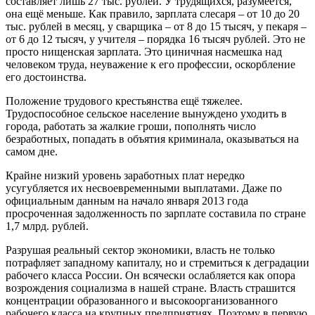
составляет лишь 27 тыс. рублей. У трудящихся, разумеется,
она ещё меньше. Как правило, зарплата слесаря – от 10 до 20
тыс. рублей в месяц, у сварщика – от 8 до 15 тысяч, у пекаря –
от 6 до 12 тысяч, у учителя – порядка 16 тысяч рублей. Это не
просто нищенская зарплата. Это циничная насмешка над
человеком труда, неуважение к его профессии, оскорбление
его достоинства.
Положение трудового крестьянства ещё тяжелее.
Трудоспособное сельское население вынуждено уходить в
города, работать за жалкие гроши, пополнять число
безработных, попадать в объятия криминала, оказываться на
самом дне.
Крайне низкий уровень заработных плат нередко
усугубляется их несвоевременными выплатами. Даже по
официальным данным на начало января 2013 года
просроченная задолженность по зарплате составила по стране
1,7 млрд. рублей.
Разрушая реальный сектор экономики, власть не только
потрафляет западному капиталу, но и стремиться к деградации
рабочего класса России. Он всячески ослабляется как опора
возрождения социализма в нашей стране. Власть страшится
концентрации образованного и высокоорганизованного
рабочего класса на крупных предприятиях. Поэтому в первую