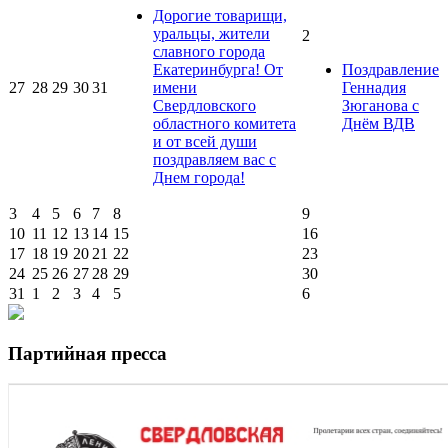
Дорогие товарищи,
уральцы, жители
2
славного города
Екатеринбурга! От
Поздравление
27
28
29
30
31
имени
Геннадия
Свердловского
Зюганова с
областного комитета
Днём ВДВ
и от всей души
поздравляем вас с
Днем города!
3
4
5
6
7
8
9
10
11
12
13
14
15
16
17
18
19
20
21
22
23
24
25
26
27
28
29
30
31
1
2
3
4
5
6
Партийная пресса