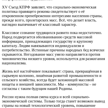
XV Съезд КПРФ заявляет, что социально-экономическая
политика правящего режима свидетельствует о её
откровенном пренебрежении интересами населения страны,
прежде всего, пролетарских масс. Всё, что делает власть,
наглядно выпячивает её классовый характер.
Классовое сознание трудящихся развито пока недостаточно.
Народ подвергается оболваниванию средств массовой
информации, принадлежащих государству и крупному
капиталу. Людям навязываются индивидуализм и
потребительство. Истинные причины народных бед всячески
скрываются. Негодование масс умело направляется против
чиновничества низшего уровня, используется для разжигания
национализма.
Жизнь всё настойчивее показывает: страна, превращённая в
сырьевую колонию, лишённая развитой промышленности и
сельского хозяйства, всегда будет заложницей массовой
нищеты и внешней зависимости. Мы – коммунисты – не
согласны с таким будущим нашей Родины.
России нужна полная смена курса и всей социально-
экономической системы. Только тогда станет возможен вывод
страны на новый технологический уровень, повышение