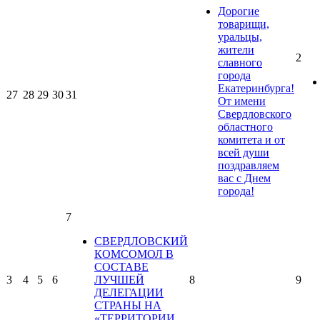
Дорогие
товарищи,
уральцы,
жители
2
славного
города
Екатеринбурга!
27
28
29
30
31
От имени
Свердловского
областного
комитета и от
всей души
поздравляем
вас с Днем
города!
7
СВЕРДЛОВСКИЙ
КОМСОМОЛ В
СОСТАВЕ
3
4
5
6
ЛУЧШЕЙ
8
9
ДЕЛЕГАЦИИ
СТРАНЫ НА
«ТЕРРИТОРИИ