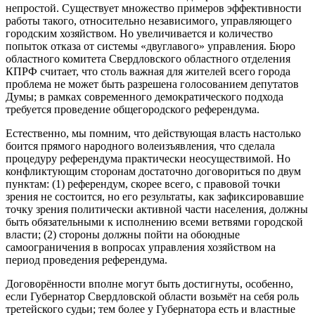
непростой. Существует множество примеров эффективности
работы такого, относительно независимого, управляющего
городским хозяйством. Но увеличивается и количество
попыток отказа от системы «двуглавого» управления. Бюро
областного комитета Свердловского областного отделения
КПРФ считает, что столь важная для жителей всего города
проблема не может быть разрешена голосованием депутатов
Думы; в рамках современного демократического подхода
требуется проведение общегородского референдума.
Естественно, мы помним, что действующая власть настолько
боится прямого народного волеизъявления, что сделала
процедуру референдума практически неосуществимой. Но
конфликтующим сторонам достаточно договориться по двум
пунктам: (1) референдум, скорее всего, с правовой точки
зрения не состоится, но его результаты, как зафиксировавшие
точку зрения политически активной части населения, должны
быть обязательными к исполнению всеми ветвями городской
власти; (2) стороны должны пойти на обоюдные
самоограничения в вопросах управления хозяйством на
период проведения референдума.
Договорённости вполне могут быть достигнуты, особенно,
если Губернатор Свердловской области возьмёт на себя роль
третейского судьи; тем более у Губернатора есть и властные