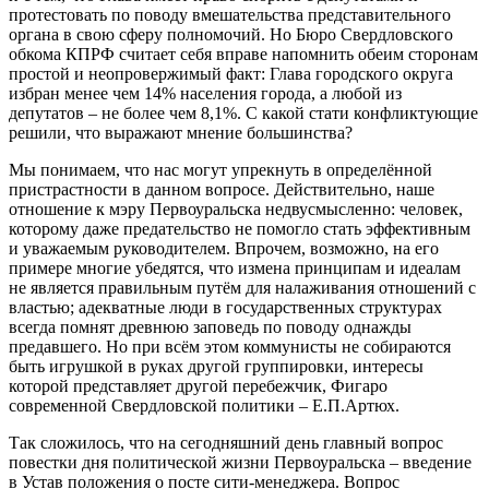
протестовать по поводу вмешательства представительного
органа в свою сферу полномочий. Но Бюро Свердловского
обкома КПРФ считает себя вправе напомнить обеим сторонам
простой и неопровержимый факт: Глава городского округа
избран менее чем 14% населения города, а любой из
депутатов – не более чем 8,1%. С какой стати конфликтующие
решили, что выражают мнение большинства?
Мы понимаем, что нас могут упрекнуть в определённой
пристрастности в данном вопросе. Действительно, наше
отношение к мэру Первоуральска недвусмысленно: человек,
которому даже предательство не помогло стать эффективным
и уважаемым руководителем. Впрочем, возможно, на его
примере многие убедятся, что измена принципам и идеалам
не является правильным путём для налаживания отношений с
властью; адекватные люди в государственных структурах
всегда помнят древнюю заповедь по поводу однажды
предавшего. Но при всём этом коммунисты не собираются
быть игрушкой в руках другой группировки, интересы
которой представляет другой перебежчик, Фигаро
современной Свердловской политики – Е.П.Артюх.
Так сложилось, что на сегодняшний день главный вопрос
повестки дня политической жизни Первоуральска – введение
в Устав положения о посте сити-менеджера. Вопрос