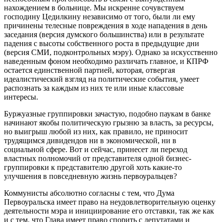
нахождением в больнице. Мы искренне сочувствуем
господину Цедилкину независимо от того, были ли ему
причинены телесные повреждения в ходе нападения в день
заседания (версия думского большинства) или в результате
падения с высоты собственного роста в предыдущие дни
(версия СМИ, подконтрольных мэру). Однако за искусственно
наведенным фоном необходимо различать главное, и КПРФ
остается единственной партией, которая, отвергая
идеалистический взгляд на политические события, умеет
распознать за каждым из них те или иные классовые
интересы.
Буржуазные группировки зачастую, подобно паукам в банке
начинают якобы политическую грызню за власть, за ресурсы,
но выигрыш любой из них, как правило, не приносит
трудящимся дивидендов ни в экономической, ни в
социальной сфере. Вот и сейчас, принесет ли переход
властных полномочий от представителя одной бизнес-
группировки к представителю другой хоть какие-то
улучшения в повседневную жизнь первоуральцев?
Коммунисты абсолютно согласны с тем, что Дума
Первоуральска имеет право на неудовлетворительную оценку
деятельности мэра и инициирование его отставки, так же как
и с тем, что Глава имеет право спорить с депутатами и