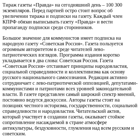
Тираж газеты «Правда» на сегодняшний день – 100 300
экземпляров. Перед партией остро стоит вопрос об
увеличении тиража и подписки на газету. Каждый член
КПРФ обязан выписывать газету «Правда» и вести
пропаганду подписки среди сторонников.
Большое значение для коммунистов имеет подписка на
народную газету «Советская Россия». Газета пользуется
огромным авторитетом в среде читателей лево-
патриотических взглядов. Программа издания коротко
укладывается в два слова: Советская Россия. Газета
«Советская Россия» отстаивает принципы народовластия,
социальной справедливости и коллективизма как основу
русского национального самосознания. Редакция активно
сотрудничает с лево-патриотической оппозицией, депутатами-
коммунистами и патриотами всех уровней законодательной
власти. В газете представлен самый широкий спектр мнений,
постоянно ведутся дискуссии. Авторы газеты стоят на
позициях честного историзма, государственности, социальной
справедливости и народовластия. Читательский актив,
который участвует в создании газеты, оказывает стойкое
сопротивление насаждаемой в стране атмосфере
антикультуры, бездуховности, глумления над всем русским и
советским.