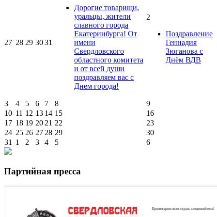
Дорогие товарищи,
уральцы, жители
2
славного города
Екатеринбурга! От
Поздравление
27
28
29
30
31
имени
Геннадия
Свердловского
Зюганова с
областного комитета
Днём ВДВ
и от всей души
поздравляем вас с
Днем города!
3
4
5
6
7
8
9
10
11
12
13
14
15
16
17
18
19
20
21
22
23
24
25
26
27
28
29
30
31
1
2
3
4
5
6
Партийная пресса