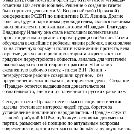
отметила 100-летний юбилей. Решение о создании газеты
было принято делегатами VI Всероссийской (Пражской)
конференции РСДРП по инициативе В.И. Ленина. Долгие
годы он, будучи партийным руководителем, являлся идейным
вдохновителем и постоянным автором «Правды». Благодаря
Владимиру Ильичу она стала настоящим коллективным
пропагандистом и организатором трудящихся России. Газета
обсуждала важнейшие проблемы жизни рабочих, вдохновляла
их на стачечную борьбу и политические акции протеста, вела
отрытые дискуссии о роли пролетариата и крестьянства в
грядущем переустройстве общества, являлась для читателей
школой марксистской теории и практики. «Поставив
ежедневную рабочую газету, - писал В.И. Ленин, -
петербургские рабочие совершили крупное, - без
преувеличения можно сказать, историческое дело... Создание
«Правды» остается выдающимся доказательством
сознательности, энергии и сплоченности русских рабочих».
Сегодня газета «Правда» несет в массы социалистические
идеалы, отстаивает интересы людей труда, борется за
установление подлинного народовластия. «Правда» служит
главной трибуной КПРФ, публикует основные документы
партии, разъясняет её позицию по актуальным вопросам
современности, организует массы на борьбу за лучшую жизнь.