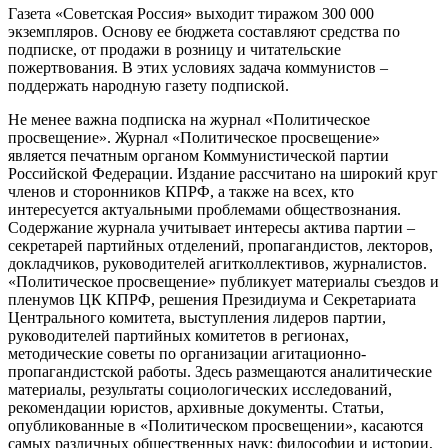
Газета «Советская Россия» выходит тиражом 300 000
экземпляров. Основу ее бюджета составляют средства по
подписке, от продажи в розницу и читательские
пожертвования. В этих условиях задача коммунистов –
поддержать народную газету подпиской.
Не менее важна подписка на журнал «Политическое
просвещение». Журнал «Политическое просвещение»
является печатным органом Коммунистической партии
Российской Федерации. Издание рассчитано на широкий круг
членов и сторонников КПРФ, а также на всех, кто
интересуется актуальными проблемами обществознания.
Содержание журнала учитывает интересы актива партии –
секретарей партийных отделений, пропагандистов, лекторов,
докладчиков, руководителей агитколлективов, журналистов.
«Политическое просвещение» публикует материалы съездов и
пленумов ЦК КПРФ, решения Президиума и Секретариата
Центрального комитета, выступления лидеров партии,
руководителей партийных комитетов в регионах,
методические советы по организации агитационно-
пропагандистской работы. Здесь размещаются аналитические
материалы, результаты социологических исследований,
рекомендации юристов, архивные документы. Статьи,
опубликованные в «Политическом просвещении», касаются
самых различных общественных наук: философии и истории,