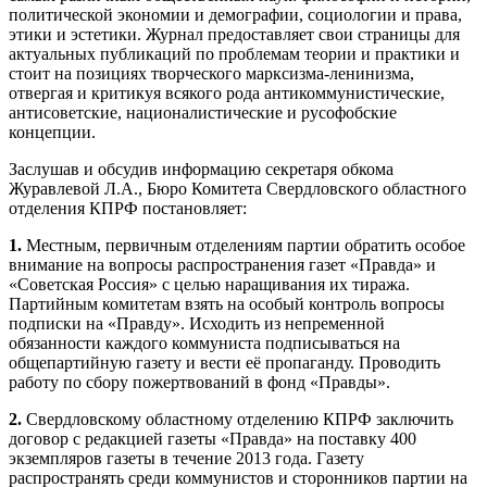
политической экономии и демографии, социологии и права,
этики и эстетики. Журнал предоставляет свои страницы для
актуальных публикаций по проблемам теории и практики и
стоит на позициях творческого марксизма-ленинизма,
отвергая и критикуя всякого рода антикоммунистические,
антисоветские, националистические и русофобские
концепции.
Заслушав и обсудив информацию секретаря обкома
Журавлевой Л.А., Бюро Комитета Свердловского областного
отделения КПРФ постановляет:
1.
Местным, первичным отделениям партии обратить особое
внимание на вопросы распространения газет «Правда» и
«Советская Россия» с целью наращивания их тиража.
Партийным комитетам взять на особый контроль вопросы
подписки на «Правду». Исходить из непременной
обязанности каждого коммуниста подписываться на
общепартийную газету и вести её пропаганду. Проводить
работу по сбору пожертвований в фонд «Правды».
2.
Свердловскому областному отделению КПРФ заключить
договор с редакцией газеты «Правда» на поставку 400
экземпляров газеты в течение 2013 года. Газету
распространять среди коммунистов и сторонников партии на