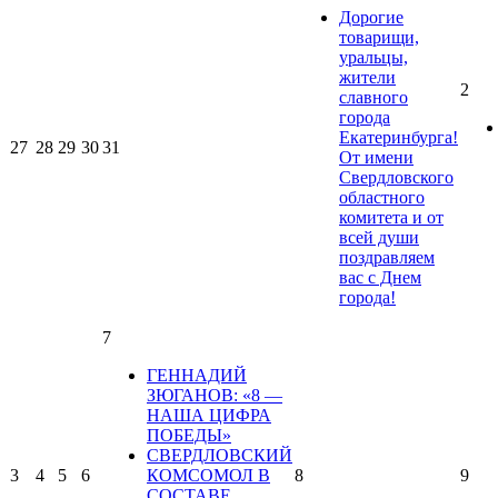
Дорогие
товарищи,
уральцы,
жители
2
славного
города
Екатеринбурга!
27
28
29
30
31
От имени
Свердловского
областного
комитета и от
всей души
поздравляем
вас с Днем
города!
7
ГЕННАДИЙ
ЗЮГАНОВ: «8 —
НАША ЦИФРА
ПОБЕДЫ»
СВЕРДЛОВСКИЙ
3
4
5
6
КОМСОМОЛ В
8
9
СОСТАВЕ