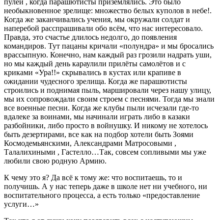
пулей , когда парашютисты приземлялись. Это было
необыкновенное зрелище: множество белых куполов в небе!.
Когда же заканчивались учения, мы окружали солдат и
наперебой расспрашивали обо всём, что нас интересовало.
Правда, это счастье длилось недолго, до появления
командиров. Тут пацаны кричали «полундра» и мы бросались
врассыпную. Конечно, нам каждый раз грозили надрать уши,
но мы каждый день караулили прилёты самолётов и с
криками «Ура!!» скрывались в кустах или крапиве в
ожидании чудесного зрелища. Когда же парашютисты
строились и поднимая пыль, маршировали через нашу улицу,
мы их сопровождали своим строем с песнями. Тогда мы знали
все военные песни. Когда же клубы пыли исчезали где-то
вдалеке за воинами, мы начинали играть либо в казаки
разбойники, либо просто в войнушку. И никому не хотелось
быть дезертирами, все как на подбор хотели быть Зоями
Космодемьянскими, Александрами Матросовыми ,
Талалихиными , Гастелло…Так, совсем сопливыми мы уже
любили свою родную Армию.
К чему это я? Да всё к тому же: что воспитаешь, то и
получишь. А у нас теперь даже в школе нет ни учебного, ни
воспитательного процесса, а есть только «предоставление
услуги…»