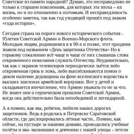
Советское из памяти народной? Думаю, это несправедливо не
только к старшим поколениям, для которых эта эпоха – их
жизнь, но и по отношению к потомкам. И несправедливость
особенно заметна, так как год уходящий прошёл под знаком
«года истории».
Сегодня страна на пороге нового исторического события -
95летия Советской Армии и Военно-Морского флота.
Молодым людям, родившимся в в 90-х и позже, этот праздник
знаком под названием «День защитника Отечества» Но к
горькому сожалению всё чаще и чаще от них слышишь слова
откровенного нежелания служить Отечеству. Неудивительно,
так как с экранов телевизоров периодически льётся либо
откровенная грязь и ложь, либо выплёскиваются помои о
диком наличии дедовщины на фоне вселенского воровства в
высших эшелонах армейской верхушки. Вот у детей и
складывается впечатление, что Армию уважать-то не за что.
Не знают они о героическом прошлом Советской Армии,
когда она действительно была непобедимой и легендарной.
А я помню, как мы, ребятня, любили наших дорогих
защитников. Ведь я родилась в Петровске Саратовской
области, где дислоцировались лётные части.. Помню, как
сейчас, на пустыре за нашими домами, проводились учебные
полёты и мы- мальчишки и девчонки с нашей улицы - летели