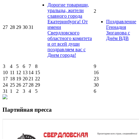
Дорогие товарищи,
уральцы, жители
2
славного города
Екатеринбурга! От
Поздравление
27
28
29
30
31
имени
Геннадия
Свердловского
Зюганова с
областного комитета
Днём ВДВ
и от всей души
поздравляем вас с
Днем города!
3
4
5
6
7
8
9
10
11
12
13
14
15
16
17
18
19
20
21
22
23
24
25
26
27
28
29
30
31
1
2
3
4
5
6
Партийная пресса