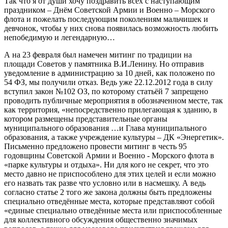
Так что я от души хочу поздравить всех с наступающим
праздником – Днём Советской Армии и Военно – Морского
флота и пожелать последующим поколениям мальчишек и
девчонок, чтобы у них снова появилась возможность любить
непобедимую и легендарную…
А на 23 февраля был намечен митинг по традиции на
площади Советов у памятника В.И.Ленину. Но отправив
уведомление в администрацию за 10 дней, как положено по
54 ФЗ, мы получили отказ. Ведь уже 22.12.2012 года в силу
вступил закон №102 ОЗ, по которому статьёй 7 запрещено
проводить публичные мероприятия в обозначенном месте, так
как территория, «непосредственно прилегающая к зданию, в
котором размещены представительные органы
муниципального образования …и Глава муниципального
образования, а также учреждение культуры – ДК «Энергетик».
Письменно предложено провести митинг в честь 95
годовщины Советской Армии и Военно - Морского флота в
«парке культуры и отдыха». Ни для кого не секрет, что это
место давно не приспособлено для этих целей и если можно
его назвать так разве что условно или в насмешку. А ведь
согласно статье 2 того же закона должны быть предложены
специально отведённые места, которые представляют собой
«единые специально отведённые места или приспособленные
для коллективного обсуждения общественно значимых