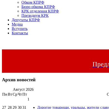
Обком КПРФ
Бюро обкома КПРФ
КРК отделения КПРФ
Президиум КРК
Депутаты КПРФ
Медиа
Вступить
Контакты
Предл
Архив новостей
Август
2026
Пн
Вт
Ср
Чт
Пт
1
27
28
29
30
31
Дорогие товарищи, уральцы, жители слав