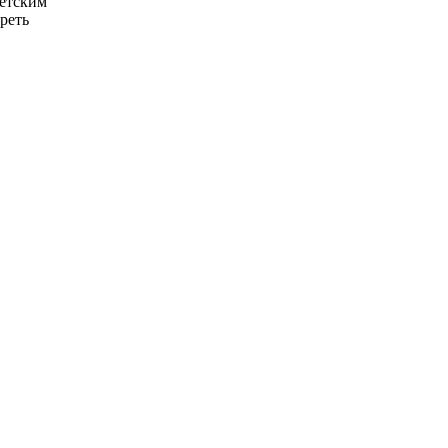
ветским
реть