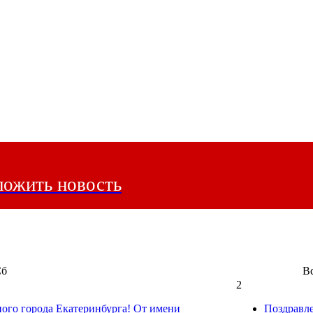
ожить новость
Сб
В
2
ного города Екатеринбурга! От имени
Поздравл