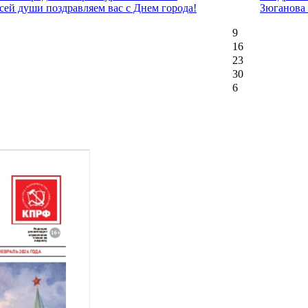
сей души поздравляем вас с Днем города!
Зюганова
9
16
23
30
6