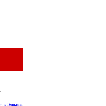
с
ение Геннадия