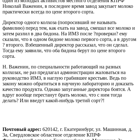
один из молодых активистов местного отделения КПРФ
Николай Важенин, в последнее время завод закупает молоко
практически всегда по цене второго сорта.
Директор одного колхоза (попросивший не называть
фамилию) перед тем, как ехать на завод, смешал все молоко и
затем разлил в два бидона. На ИМЗ после ?проверки? ему
сказали, что в одном бидоне молоко первого сорта, а в другом
? второго. Взбешенный директор рассказал, что он сделал.
Тогда ему заявили, что оба бидона берут по цене второго
сорта.
Н. Важенин, по специальности работающий на разных
колхозах, не раз предлагал администрации жаловаться на
руководство ИМЗ, в наглую грабившее крестьян. Ведь по
закону можно обратиться в научную лабораторию и доказать
качество продукта. Однако запуганные директора боятся. А
вдруг вообще перестанут брать молоко, что с ним тогда
делать? Или введут какой-нибудь третий сорт?!
Почтовый адрес:
620142, г. Екатеринбург, ул. Машинная, д.
3а, Свердловское областное отделение КПРФ