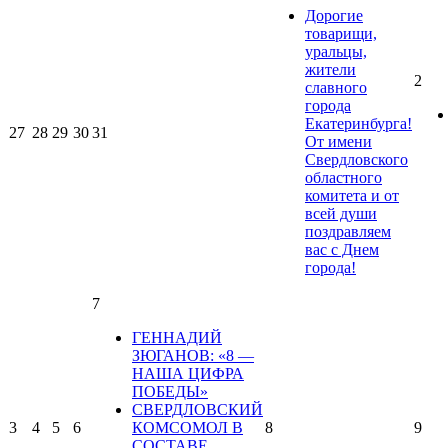
Дорогие
товарищи,
уральцы,
жители
2
славного
города
Екатеринбурга!
27
28
29
30
31
От имени
Свердловского
областного
комитета и от
всей души
поздравляем
вас с Днем
города!
7
ГЕННАДИЙ
ЗЮГАНОВ: «8 —
НАША ЦИФРА
ПОБЕДЫ»
СВЕРДЛОВСКИЙ
3
4
5
6
КОМСОМОЛ В
8
9
СОСТАВЕ