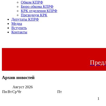
Обком КПРФ
Бюро обкома КПРФ
КРК отделения КПРФ
Президиум КРК
Депутаты КПРФ
Медиа
Вступить
Контакты
Предл
Архив новостей
Август
2026
Пн
Вт
Ср
Чт
Пт
1