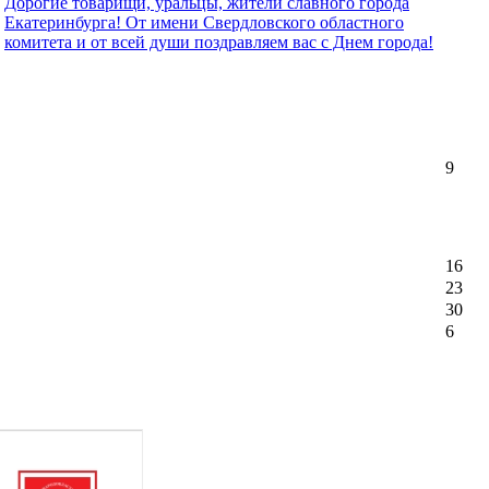
Дорогие товарищи, уральцы, жители славного города
Екатеринбурга! От имени Свердловского областного
комитета и от всей души поздравляем вас с Днем города!
9
16
23
30
6