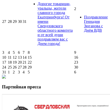
Дорогие товарищи,
уральцы, жители
2
славного города
Екатеринбурга! От
Поздравление
27
28
29
30
31
имени
Геннадия
Свердловского
Зюганова с
областного комитета
Днём ВДВ
и от всей души
поздравляем вас с
Днем города!
3
4
5
6
7
8
9
10
11
12
13
14
15
16
17
18
19
20
21
22
23
24
25
26
27
28
29
30
31
1
2
3
4
5
6
Партийная пресса