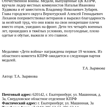
Отечественной войны. Медали, выпущенные ЦК КПРФ,
вручали лидер местных коммунистов Наталья Ивановна
Худякова и её заместитель Владимир Николаевич Зубарев.
Глава городского округа Верхотурский Алексей Геннадьевич
Лиханов поприветствовал ветеранов и выразил благодарность
за нелёгкий труд, что они взяли на свои неокрепшие плечи
вместо отцов, ушедших на фронт. Дети тех четырёх военных
лет, прошедших в тяжёлых условиях, полуголодные, плохо
одетые и обутые, выжили и это главное.
Медалями «Дети войны» награждены первые 19 человек. Из
областного комитета КПРФ ожидается и следующая партия
медалей.
Т.А. Зырянова
Автор:
Т.А. Зырянова
Почтовый адрес:
620142, г. Екатеринбург, ул. Машинная, д.
3а, Свердловское областное отделение КПРФ
Фактический адрес:
г. Екатеринбург, ул. Машинная, 3а