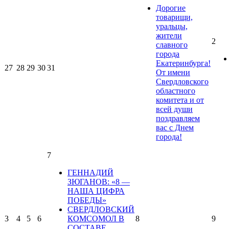
Дорогие
товарищи,
уральцы,
жители
2
славного
города
Екатеринбурга!
27
28
29
30
31
От имени
Свердловского
областного
комитета и от
всей души
поздравляем
вас с Днем
города!
7
ГЕННАДИЙ
ЗЮГАНОВ: «8 —
НАША ЦИФРА
ПОБЕДЫ»
СВЕРДЛОВСКИЙ
3
4
5
6
КОМСОМОЛ В
8
9
СОСТАВЕ