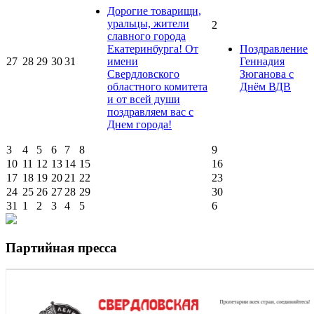
Дорогие товарищи,
уральцы, жители
2
славного города
Екатеринбурга! От
Поздравление
27
28
29
30
31
имени
Геннадия
Свердловского
Зюганова с
областного комитета
Днём ВДВ
и от всей души
поздравляем вас с
Днем города!
3
4
5
6
7
8
9
10
11
12
13
14
15
16
17
18
19
20
21
22
23
24
25
26
27
28
29
30
31
1
2
3
4
5
6
Партийная пресса