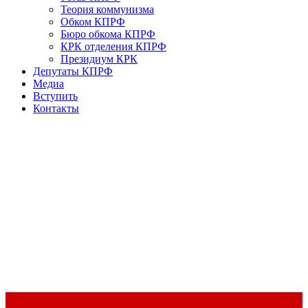
Теория коммунизма
Обком КПРФ
Бюро обкома КПРФ
КРК отделения КПРФ
Президиум КРК
Депутаты КПРФ
Медиа
Вступить
Контакты
Доклад Председателя ЦК КПРФ Г.А. Зюганова на II Пленуме
ЦК КПРФ