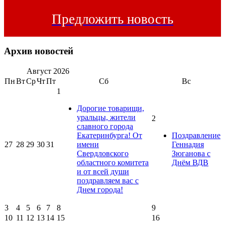
Предложить новость
Архив новостей
Август
2026
Пн
Вт
Ср
Чт
Пт
Сб
Вс
1
Дорогие товарищи,
уральцы, жители
2
славного города
Екатеринбурга! От
Поздравление
27
28
29
30
31
имени
Геннадия
Свердловского
Зюганова с
областного комитета
Днём ВДВ
и от всей души
поздравляем вас с
Днем города!
3
4
5
6
7
8
9
10
11
12
13
14
15
16