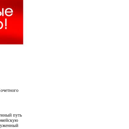
Почетного
ненный путь
армейскую
служенный