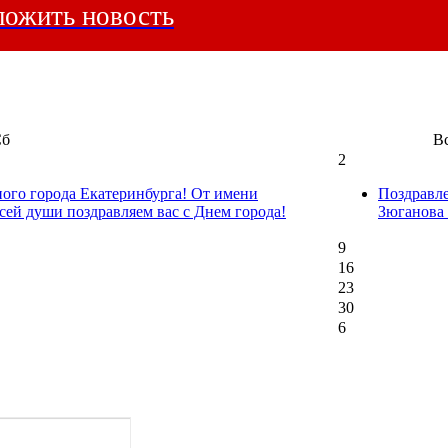
ожить новость
Сб
В
2
ного города Екатеринбурга! От имени
Поздравл
сей души поздравляем вас с Днем города!
Зюганова
9
16
23
30
6