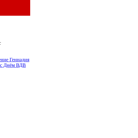
с
ение Геннадия
 с Днём ВДВ