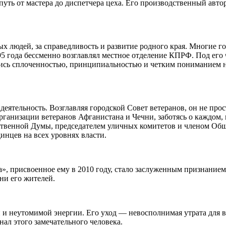
путь от мастера до диспетчера цеха. Его производственный авто
ых людей, за справедливость и развитие родного края. Многие 
995 года бессменно возглавлял местное отделение КПРФ. Под его
лись сплоченностью, принципиальностью и четким пониманием
еятельность. Возглавляя городской Совет ветеранов, он не прос
рганизации ветеранов Афганистана и Чечни, заботясь о каждом,
ственной Думы, председателем уличных комитетов и членом Об
динцев на всех уровнях власти.
, присвоенное ему в 2010 году, стало заслуженным признанием
ни его жителей.
 и неутомимой энергии. Его уход — невосполнимая утрата для 
нал этого замечательного человека.