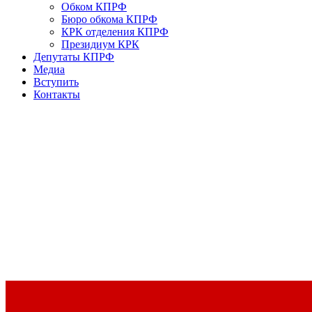
Обком КПРФ
Бюро обкома КПРФ
КРК отделения КПРФ
Президиум КРК
Депутаты КПРФ
Медиа
Вступить
Контакты
Доклад Председателя ЦК КПРФ Г.А. Зюганова на II Пленуме