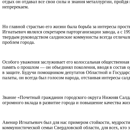
отдых он отдавал все свои силы и знания металлургии, пройдя 
непререкаем.
Но главной страстью его жизни была борьба за интересы прост
Игнатьевич являлся секретарем парторганизации завода, а с 1
твердым руководством салдинские коммунисты всегда отлича
проблем города.
Особого уважения заслуживает его колоссальная общественная д
память о прошлом — он объединял поколения, вводя в состав о
в защите. Будучи помощником депутатов Областной и Государ
палаты, он всегда был голосом народа, отстаивая интересы сал
Звание «Почетный гражданин городского округа Нижняя Салда»
огромного вклада в развитие города и повышение качества жиз
Авенир Игнатьевич был для нас примером стойкости, мудрости
коммунистической семьи Свердловской области, для всех, кто з