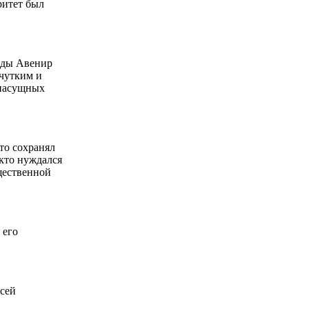
ритет был
годы Авенир
 чутким и
 насущных
то сохранял
 кто нуждался
щественной
 его
всей