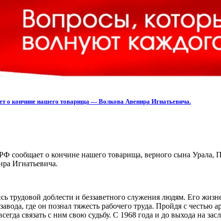
ет о кончине нашего товарища — Волкова Авенира Игнатьевича.
Ф сообщает о кончине нашего товарища, верного сына Урала, 
ира Игнатьевича.
ись трудовой доблести и беззаветного служения людям. Его жиз
авода, где он познал тяжесть рабочего труда. Пройдя с честью 
сегда связать с ним свою судьбу. С 1968 года и до выхода на за