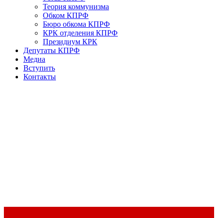
Теория коммунизма
Обком КПРФ
Бюро обкома КПРФ
КРК отделения КПРФ
Президиум КРК
Депутаты КПРФ
Медиа
Вступить
Контакты
Доклад Председателя ЦК КПРФ Г.А. Зюганова на II Пленуме
ЦК КПРФ