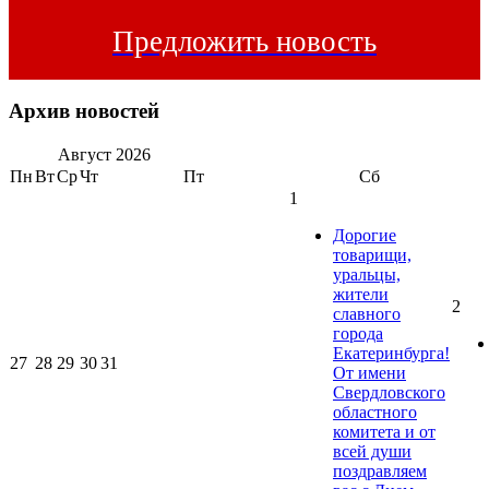
Предложить новость
Архив новостей
Август
2026
Пн
Вт
Ср
Чт
Пт
Сб
1
Дорогие
товарищи,
уральцы,
жители
2
славного
города
Екатеринбурга!
27
28
29
30
31
От имени
Свердловского
областного
комитета и от
всей души
поздравляем