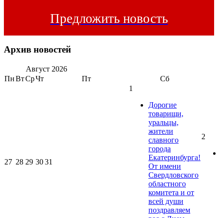
Предложить новость
Архив новостей
Август
2026
Пн
Вт
Ср
Чт
Пт
Сб
1
Дорогие
товарищи,
уральцы,
жители
2
славного
города
Екатеринбурга!
27
28
29
30
31
От имени
Свердловского
областного
комитета и от
всей души
поздравляем