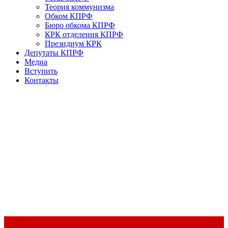
Теория коммунизма
Обком КПРФ
Бюро обкома КПРФ
КРК отделения КПРФ
Президиум КРК
Депутаты КПРФ
Медиа
Вступить
Контакты
Доклад Председателя ЦК КПРФ Г.А. Зюганова на II Пленуме
ЦК КПРФ