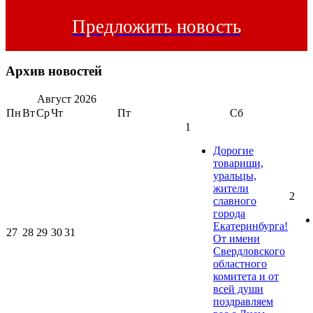
Предложить новость
Архив новостей
Август
2026
Пн
Вт
Ср
Чт
Пт
Сб
1
Дорогие
товарищи,
уральцы,
жители
2
славного
города
Екатеринбурга!
27
28
29
30
31
От имени
Свердловского
областного
комитета и от
всей души
поздравляем