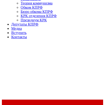
Теория коммунизма
Обком КПРФ
Бюро обкома КПРФ
КРК отделения КПРФ
Президиум КРК
Депутаты КПРФ
Медиа
Вступить
Контакты
Доклад Председателя ЦК КПРФ Г.А. Зюганова на II Пленуме
ЦК КПРФ