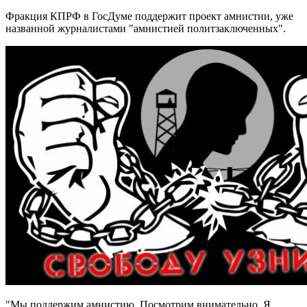
Фракция КПРФ в ГосДуме поддержит проект амнистии, уже
названной журналистами "амнистией политзаключенных".
"Мы поддержим амнистию. Посмотрим внимательно. Я