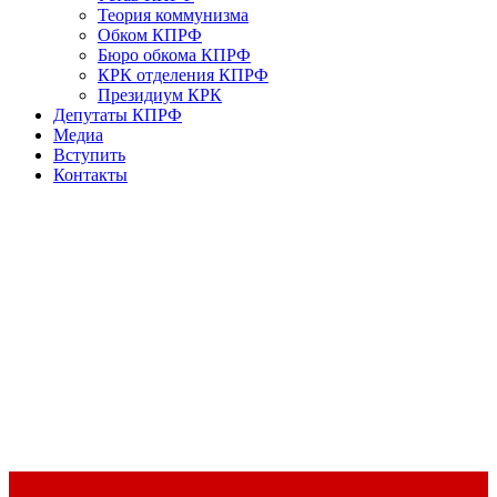
Теория коммунизма
Обком КПРФ
Бюро обкома КПРФ
КРК отделения КПРФ
Президиум КРК
Депутаты КПРФ
Медиа
Вступить
Контакты
Доклад Председателя ЦК КПРФ Г.А. Зюганова на II Пленуме
ЦК КПРФ