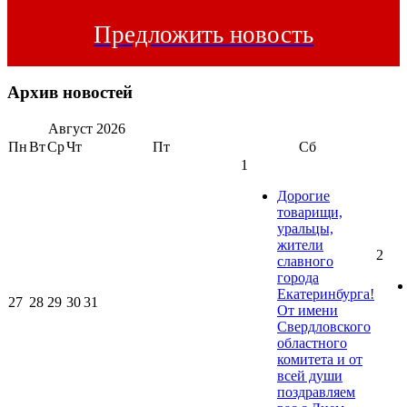
Предложить новость
Архив новостей
Август
2026
Пн
Вт
Ср
Чт
Пт
Сб
1
Дорогие
товарищи,
уральцы,
жители
2
славного
города
Екатеринбурга!
27
28
29
30
31
От имени
Свердловского
областного
комитета и от
всей души
поздравляем