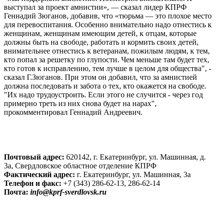
выступал за проект амнистии», — сказал лидер КПРФ
Геннадий Зюганов, добавив, что «тюрьма — это плохое место
для перевоспитания. Особенно внимательно надо отнестись к
женщинам, женщинам имеющим детей, к отцам, которые
должны быть на свободе, работать и кормить своих детей,
внимательнее отнестись к ветеранам, пожилым людям, к тем,
кто попал за решетку по глупости. Чем меньше там будет тех,
кто готов к исправлению, тем лучше в целом для общества", -
сказал Г.Зюганов. При этом он добавил, что за амнистией
должна последовать и забота о тех, кто окажется на свободе.
"Их надо трудоустроить. Если этого не случится - через год
примерно треть из них снова будет на нарах",
прокомментировал Геннадий Андреевич.
Почтовый адрес:
620142, г. Екатеринбург, ул. Машинная, д.
3а, Свердловское областное отделение КПРФ
Фактический адрес:
г. Екатеринбург, ул. Машинная, 3а
Телефон и факс:
+7 (343) 286-62-13, 286-62-14
Почта:
info@kprf-sverdlovsk.ru