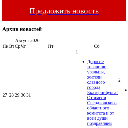
Предложить новость
Архив новостей
Август
2026
Пн
Вт
Ср
Чт
Пт
Сб
1
Дорогие
товарищи,
уральцы,
жители
2
славного
города
Екатеринбурга!
27
28
29
30
31
От имени
Свердловского
областного
комитета и от
всей души
поздравляем