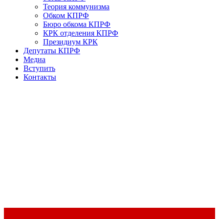
Теория коммунизма
Обком КПРФ
Бюро обкома КПРФ
КРК отделения КПРФ
Президиум КРК
Депутаты КПРФ
Медиа
Вступить
Контакты
Доклад Председателя ЦК КПРФ Г.А. Зюганова на II Пленуме
ЦК КПРФ