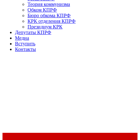
Теория коммунизма
Обком КПРФ
Бюро обкома КПРФ
КРК отделения КПРФ
Президиум КРК
Депутаты КПРФ
Медиа
Вступить
Контакты
Доклад Председателя ЦК КПРФ Г.А. Зюганова на II Пленуме
ЦК КПРФ