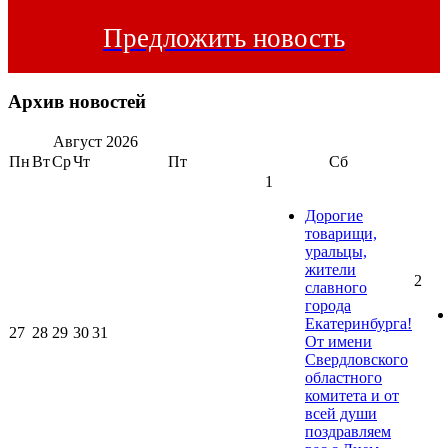
Предложить новость
Архив новостей
Август
2026
Пн
Вт
Ср
Чт
Пт
Сб
1
Дорогие
товарищи,
уральцы,
жители
2
славного
города
Екатеринбурга!
27
28
29
30
31
От имени
Свердловского
областного
комитета и от
всей души
поздравляем