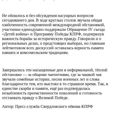
Не обошлось и без обсуждения насущных вопросов
сегодняшнего дня. В ходе круглых столов звучала общая
озабоченность современной международной обстановкой,
участники единодушно поддержали Обращение IV съезда
«Детей войны» и Программу Победы КПРФ, подчеркнув
важность борьбы за историческую правду. Говорили и о
региональных делах, о предстоящих выборах, но главным
лейтмотивом всех дискуссий оставалась верность памяти
павших и комсомольским традициям.
Завершались эти насыщенные дни в неформальной, тёплой
обстановке — за общими чаепитиями, где за чашкой чая
звучали семейные истории, песни военных лет и слова
благодарности тем, кто выстоял в то страшное время. Так, в
единстве скорби и памяти, ещё раз подтвердилась
незыблемость преемственности поколений и готовность
отстаивать правду о Великой Победе.
Автор:
Пресс-служба Свердловского обкома КПРФ