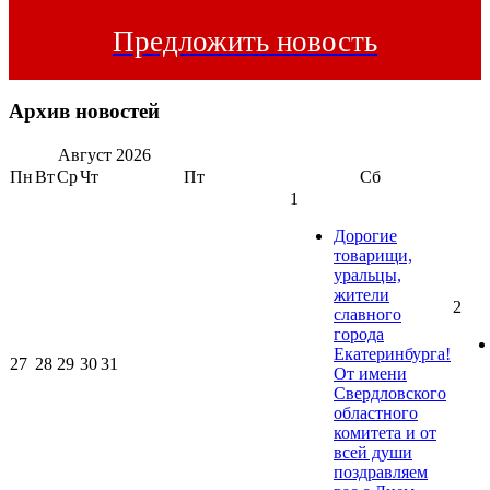
Предложить новость
Архив новостей
Август
2026
Пн
Вт
Ср
Чт
Пт
Сб
1
Дорогие
товарищи,
уральцы,
жители
2
славного
города
Екатеринбурга!
27
28
29
30
31
От имени
Свердловского
областного
комитета и от
всей души
поздравляем