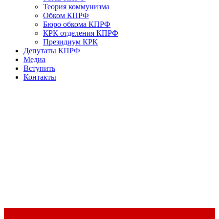
Теория коммунизма
Обком КПРФ
Бюро обкома КПРФ
КРК отделения КПРФ
Президиум КРК
Депутаты КПРФ
Медиа
Вступить
Контакты
Доклад Председателя ЦК КПРФ Г.А. Зюганова на II Пленуме
ЦК КПРФ