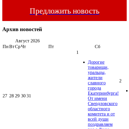
Предложить новость
Архив новостей
Август
2026
Пн
Вт
Ср
Чт
Пт
Сб
1
Дорогие
товарищи,
уральцы,
жители
2
славного
города
Екатеринбурга!
27
28
29
30
31
От имени
Свердловского
областного
комитета и от
всей души
поздравляем