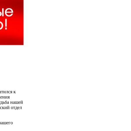
атился к
жения
удьба нашей
ский отдел
нашего