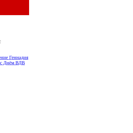
с
ение Геннадия
 с Днём ВДВ