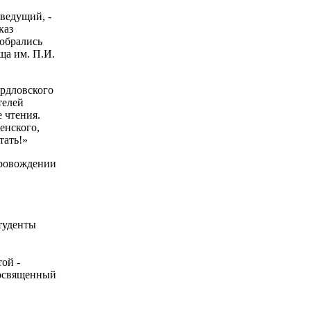
ведущий, -
каз
собрались
ща им. П.И.
ердловского
телей
 чтения.
енского,
тать!»
провождении
туденты
ой -
посвященный