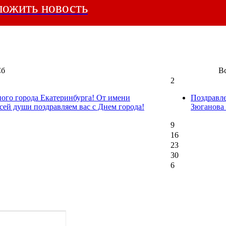
ожить новость
Сб
В
2
ного города Екатеринбурга! От имени
Поздравл
сей души поздравляем вас с Днем города!
Зюганова
9
16
23
30
6