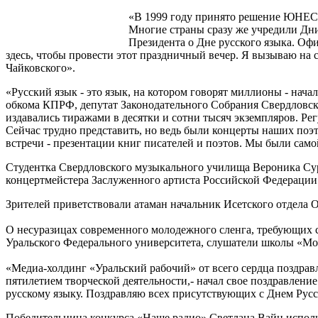
«В 1999 году принято решение ЮНЕСК
Многие страны сразу же учредили Дни
Президента о Дне русского языка. Оф
здесь, чтобы провести этот праздничный вечер. Я вызываю на
Чайковского».
«Русский язык - это язык, на котором говорят миллионы - нач
обкома КПРФ, депутат Законодательного Собрания Свердловской
издавались тиражами в десятки и сотни тысяч экземпляров. Р
Сейчас трудно представить, но ведь были концерты наших поэт
встречи - презентации книг писателей и поэтов. Мы были само
Студентка Свердловского музыкального училища Вероника Сур
концертмейстера Заслуженного артиста Российской Федерации
Зрителей приветствовали атаман начальник Исетского отдела О
О несуразицах современного молодежного сленга, требующих 
Уральского Федерального университета, слушатели школы «Мо
«Медиа-холдинг «Уральский рабочий» от всего сердца поздравл
пятилетием творческой деятельности,- начал свое поздравлен
русскому языку. Поздравляю всех присутствующих с Днем Русс
Победительница конкурса «Наше радио» Светлана Вайц испол