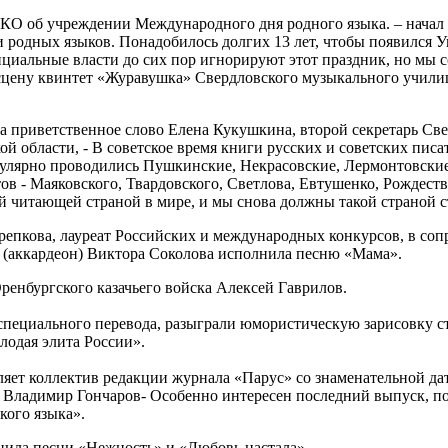
О об учреждении Международного дня родного языка. – начал 
 родных языков. Понадобилось долгих 13 лет, чтобы появился У
ициальные власти до сих пор игнорируют этот праздник, но мы 
 сцену квинтет «Журавушка» Свердловского музыкального учили
ала приветственное слово Елена Кукушкина, второй секретарь Св
 области, - В советское время книги русских и советских писа
егулярно проводились Пушкинские, Некрасовские, Лермонтовские
ов - Маяковского, Твардовского, Светлова, Евтушенко, Рождеств
й читающей страной в мире, и мы снова должны такой страной с
епкова, лауреат Российских и международных конкурсов, в со
 (аккардеон) Виктора Соколова исполнила песню «Мама».
ренбургского казачьего войска Алексей Гаврилов.
специального перевода, разыграли юмористическую зарисовку с
лодая элита России».
яет коллектив редакции журнала «Парус» со знаменательной дат
ие Владимир Гончаров- Особенно интересен последний выпуск, 
кого языка».
нила песни «Нежность» и «Любовь настала».