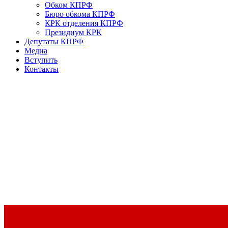
Обком КПРФ
Бюро обкома КПРФ
КРК отделения КПРФ
Президиум КРК
Депутаты КПРФ
Медиа
Вступить
Контакты
Доклад Председателя ЦК КПРФ Г.А. Зюганова на II Пленуме