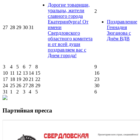
Дорогие товарищи,
уральцы, жители
2
славного города
Екатеринбурга! От
Поздравление
27
28
29
30
31
имени
Геннадия
Свердловского
Зюганова с
областного комитета
Днём ВДВ
и от всей души
поздравляем вас с
Днем города!
3
4
5
6
7
8
9
10
11
12
13
14
15
16
17
18
19
20
21
22
23
24
25
26
27
28
29
30
31
1
2
3
4
5
6
Партийная пресса