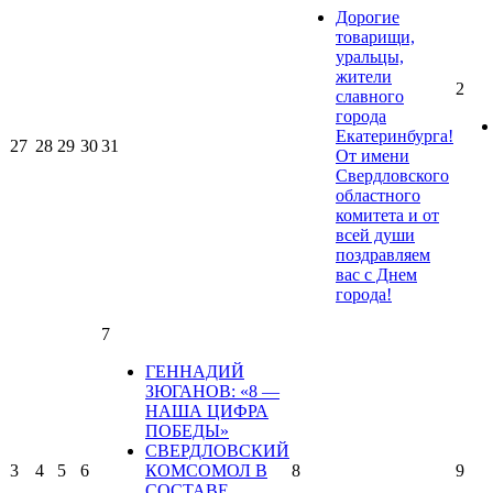
Дорогие
товарищи,
уральцы,
жители
2
славного
города
Екатеринбурга!
27
28
29
30
31
От имени
Свердловского
областного
комитета и от
всей души
поздравляем
вас с Днем
города!
7
ГЕННАДИЙ
ЗЮГАНОВ: «8 —
НАША ЦИФРА
ПОБЕДЫ»
СВЕРДЛОВСКИЙ
3
4
5
6
КОМСОМОЛ В
8
9
СОСТАВЕ