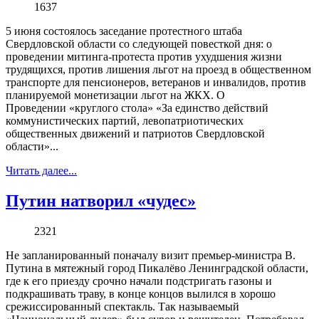
1637
5 июня состоялось заседание протестного штаба
Свердловской области со следующей повесткой дня: о
проведении митинга-протеста против ухудшения жизни
трудящихся, против лишения льгот на проезд в общественном
транспорте для пенсионеров, ветеранов и инвалидов, против
планируемой монетизации льгот на ЖКХ. О
Проведении «круглого стола» «За единство действий
коммунистических партий, левопатриотических
общественных движений и патриотов Свердловской
области»...
Читать далее...
Путин натворил «чудес»
2321
Не запланированный поначалу визит премьер-министра В.
Путина в мятежный город Пикалёво Ленинградской области,
где к его приезду срочно начали подстригать газоны и
подкрашивать траву, в конце концов вылился в хорошо
срежиссированный спектакль. Так называемый