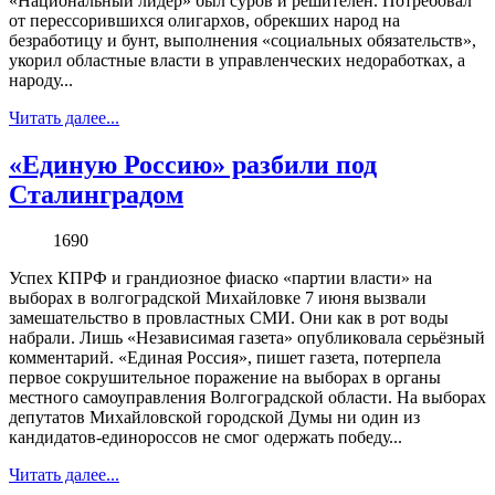
«Национальный лидер» был суров и решителен. Потребовал
от перессорившихся олигархов, обрекших народ на
безработицу и бунт, выполнения «социальных обязательств»,
укорил областные власти в управленческих недоработках, а
народу...
Читать далее...
«Единую Россию» разбили под
Сталинградом
1690
Успех КПРФ и грандиозное фиаско «партии власти» на
выборах в волгоградской Михайловке 7 июня вызвали
замешательство в провластных СМИ. Они как в рот воды
набрали. Лишь «Независимая газета» опубликовала серьёзный
комментарий. «Единая Россия», пишет газета, потерпела
первое сокрушительное поражение на выборах в органы
местного самоуправления Волгоградской области. На выборах
депутатов Михайловской городской Думы ни один из
кандидатов-единороссов не смог одержать победу...
Читать далее...