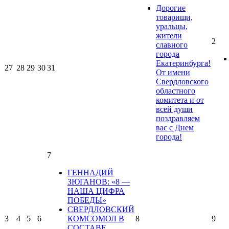
Дорогие
товарищи,
уральцы,
жители
2
славного
города
Екатеринбурга!
27
28
29
30
31
От имени
Свердловского
областного
комитета и от
всей души
поздравляем
вас с Днем
города!
7
ГЕННАДИЙ
ЗЮГАНОВ: «8 —
НАША ЦИФРА
ПОБЕДЫ»
СВЕРДЛОВСКИЙ
3
4
5
6
КОМСОМОЛ В
8
9
СОСТАВЕ