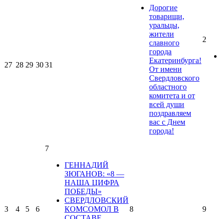
Дорогие
товарищи,
уральцы,
жители
2
славного
города
Екатеринбурга!
27
28
29
30
31
От имени
Свердловского
областного
комитета и от
всей души
поздравляем
вас с Днем
города!
7
ГЕННАДИЙ
ЗЮГАНОВ: «8 —
НАША ЦИФРА
ПОБЕДЫ»
СВЕРДЛОВСКИЙ
3
4
5
6
КОМСОМОЛ В
8
9
СОСТАВЕ