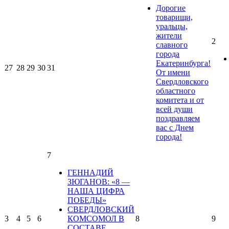
Дорогие
товарищи,
уральцы,
жители
2
славного
города
Екатеринбурга!
27
28
29
30
31
От имени
Свердловского
областного
комитета и от
всей души
поздравляем
вас с Днем
города!
7
ГЕННАДИЙ
ЗЮГАНОВ: «8 —
НАША ЦИФРА
ПОБЕДЫ»
СВЕРДЛОВСКИЙ
3
4
5
6
КОМСОМОЛ В
8
9
СОСТАВЕ