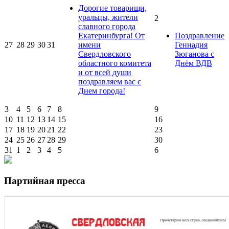
Дорогие товарищи,
уральцы, жители
2
славного города
Екатеринбурга! От
Поздравление
27
28
29
30
31
имени
Геннадия
Свердловского
Зюганова с
областного комитета
Днём ВДВ
и от всей души
поздравляем вас с
Днем города!
3
4
5
6
7
8
9
10
11
12
13
14
15
16
17
18
19
20
21
22
23
24
25
26
27
28
29
30
31
1
2
3
4
5
6
Партийная пресса