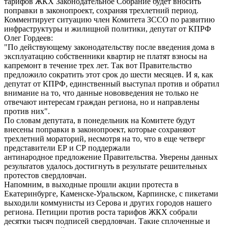
тарифов ЖКХ Законодательное Собрание будет вносить
поправки в законопроект, сохраняя трехлетний период.
Комментирует ситуацию член Комитета ЗССО по развитию
инфраструктуры и жилищной политики, депутат от КПРФ
Олег Гордеев:
"По действующему законодательству после введения дома в
эксплуатацию собственники квартир не платят взносы на
капремонт в течение трех лет. Так вот Правительство
предложило сократить этот срок до шести месяцев. И я, как
депутат от КПРФ, единственный выступал против и обратил
внимание на то, что данные нововведения не только не
отвечают интересам граждан региона, но и направлены
против них".
По словам депутата, в понедельник на Комитете будут
внесены поправки в законопроект, которые сохраняют
трехлетний мораторий, несмотря на то, что в еще четверг
представители ЕР и СР поддержали
антинародное предложение Правительства. Уверены данных
результатов удалось достигнуть в результате решительных
протестов свердловчан.
Напомним, в выходные прошли акции протеста в
Екатеринбурге, Каменске-Уральском, Карпинске, с пикетами
выходили коммунисты из Серова и других городов нашего
региона. Петиции против роста тарифов ЖКХ собрали
десятки тысяч подписей свердловчан. Такие сплоченные и