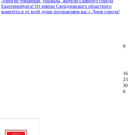
Дорогие товарищи, уральцы, жители славного города
Екатеринбурга! От имени Свердловского областного
комитета и от всей души поздравляем вас с Днем города!
9
16
23
30
6