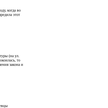
ду, когда во
чредила этот
уры (на ул.
окоилась, то
шения закона и
певцы