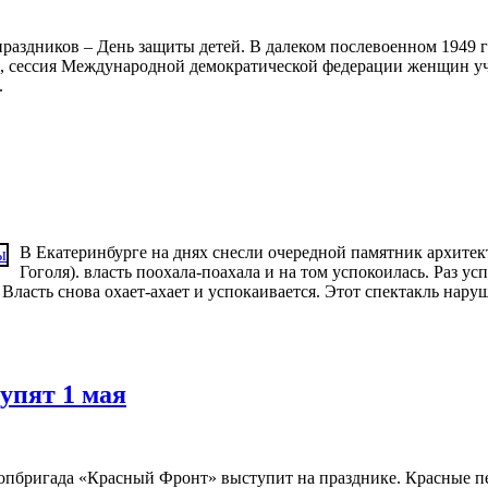
аздников – День защиты детей. В далеком послевоенном 1949 го
ы», сессия Международной демократической федерации женщин у
.
В Екатеринбурге на днях снесли очередной памятник архитект
Гоголя). власть поохала-поахала и на том успокоилась. Раз усп
 Власть снова охает-ахает и успокаивается. Этот спектакль нару
упят 1 мая
ропбригада «Красный Фронт» выступит на празднике. Красные 