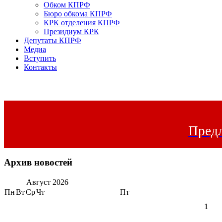
Обком КПРФ
Бюро обкома КПРФ
КРК отделения КПРФ
Президиум КРК
Депутаты КПРФ
Медиа
Вступить
Контакты
Предл
Архив новостей
Август
2026
Пн
Вт
Ср
Чт
Пт
1