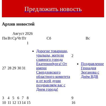
Предложить новость
Архив новостей
Август
2026
Пн
Вт
Ср
Чт
Пт
Сб
Вс
1
Дорогие товарищи,
уральцы, жители
2
славного города
Екатеринбурга! От
Поздравление
27
28
29
30
31
имени
Геннадия
Свердловского
Зюганова с
областного комитета
Днём ВДВ
и от всей души
поздравляем вас с
Днем города!
3
4
5
6
7
8
9
10
11
12
13
14
15
16