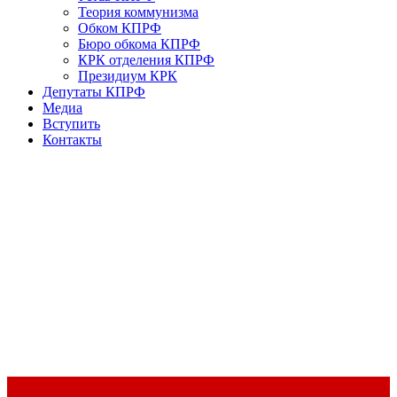
Теория коммунизма
Обком КПРФ
Бюро обкома КПРФ
КРК отделения КПРФ
Президиум КРК
Депутаты КПРФ
Медиа
Вступить
Контакты
Доклад Председателя ЦК КПРФ Г.А. Зюганова на II Пленуме
ЦК КПРФ