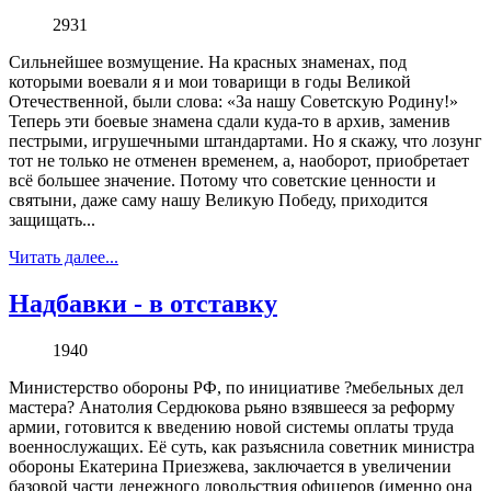
2931
Сильнейшее возмущение. На красных знаменах, под
которыми воевали я и мои товарищи в годы Великой
Отечественной, были слова: «За нашу Советскую Родину!»
Теперь эти боевые знамена сдали куда-то в архив, заменив
пестрыми, игрушечными штандартами. Но я скажу, что лозунг
тот не только не отменен временем, а, наоборот, приобретает
всё большее значение. Потому что советские ценности и
святыни, даже саму нашу Великую Победу, приходится
защищать...
Читать далее...
Надбавки - в отставку
1940
Министерство обороны РФ, по инициативе ?мебельных дел
мастера? Анатолия Сердюкова рьяно взявшееся за реформу
армии, готовится к введению новой системы оплаты труда
военнослужащих. Её суть, как разъяснила советник министра
обороны Екатерина Приезжева, заключается в увеличении
базовой части денежного довольствия офицеров (именно она