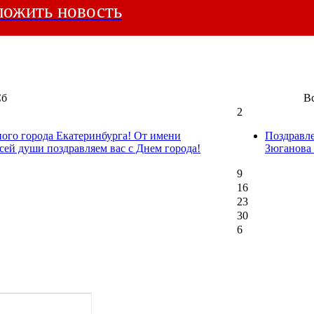
ожить новость
Сб
В
2
ного города Екатеринбурга! От имени
Поздравл
сей души поздравляем вас с Днем города!
Зюганова
9
16
23
30
6