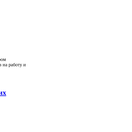
ром
 на работу и
их