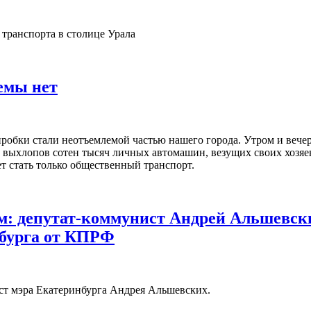
транспорта в столице Урала
емы нет
обки стали неотъемлемой частью нашего города. Утром и вече
т выхлопов сотен тысяч личных автомашин, везущих своих хозяев
 стать только общественный транспорт.
ом: депутат-коммунист Андрей Альшевск
нбурга от КПРФ
ст мэра Екатеринбурга Андрея Альшевских.