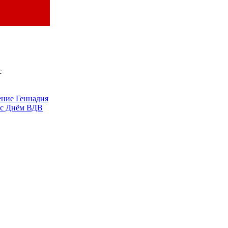
с
ение Геннадия
 с Днём ВДВ