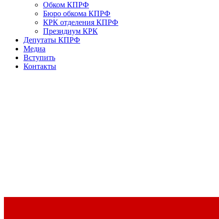
Обком КПРФ
Бюро обкома КПРФ
КРК отделения КПРФ
Президиум КРК
Депутаты КПРФ
Медиа
Вступить
Контакты
Доклад Председателя ЦК КПРФ Г.А. Зюганова на II Пленуме