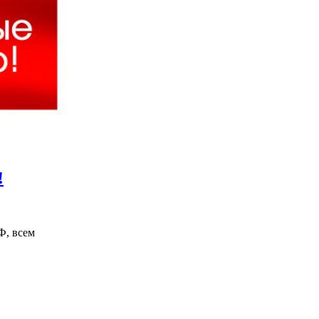
!
Ф, всем