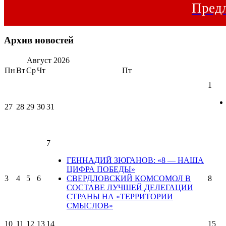
Предл
Архив новостей
Август
2026
Пн
Вт
Ср
Чт
Пт
1
27
28
29
30
31
7
ГЕННАДИЙ ЗЮГАНОВ: «8 — НАША
ЦИФРА ПОБЕДЫ»
3
4
5
6
СВЕРДЛОВСКИЙ КОМСОМОЛ В
8
СОСТАВЕ ЛУЧШЕЙ ДЕЛЕГАЦИИ
СТРАНЫ НА «ТЕРРИТОРИИ
СМЫСЛОВ»
10
11
12
13
14
15