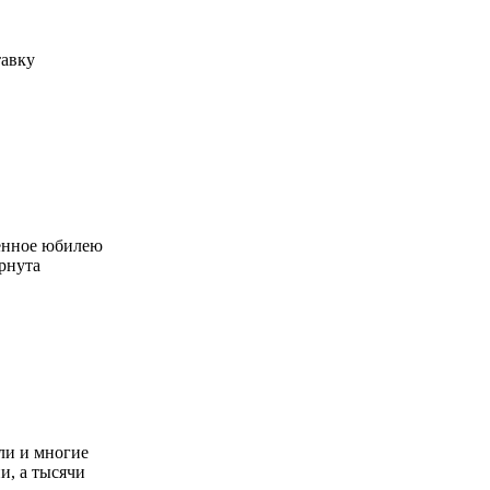
тавку
щенное юбилею
рнута
ли и многие
и, а тысячи