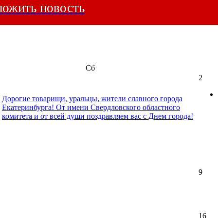
ожить новость
Сб
2
Дорогие товарищи, уральцы, жители славного города
Екатеринбурга! От имени Свердловского областного
комитета и от всей души поздравляем вас с Днем города!
9
16