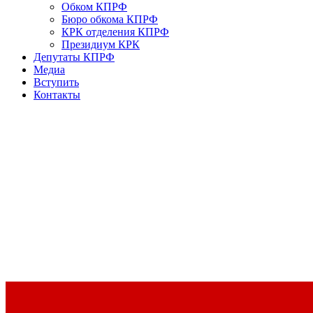
Обком КПРФ
Бюро обкома КПРФ
КРК отделения КПРФ
Президиум КРК
Депутаты КПРФ
Медиа
Вступить
Контакты
Доклад Председателя ЦК КПРФ Г.А. Зюганова на II Пленуме