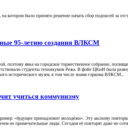
 на котором было принято решение начать сбор подписей за отс
нные 95-летию создания ВЛКСМ
ой, поэтому явка на городское торжественное собрание, посвя
утствовали студенты техникумов Режа. В фойе ЦКиИ была разве
ого исторического музея, в том числе знамя горкома ВЛКСМ...
начит учиться коммунизму
пример: «будущее принадлежит молодёжи». Эту аксиому повторя
ичем не примечательные люди. Сегодня её повторят даже не сотн