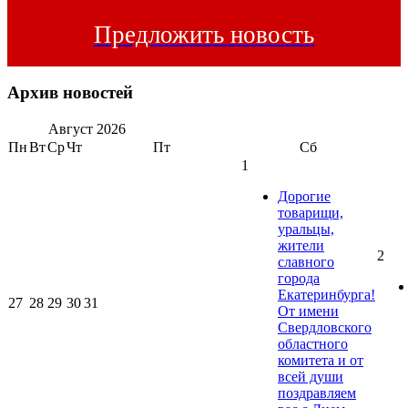
Предложить новость
Архив новостей
Август
2026
Пн
Вт
Ср
Чт
Пт
Сб
1
Дорогие
товарищи,
уральцы,
жители
2
славного
города
Екатеринбурга!
27
28
29
30
31
От имени
Свердловского
областного
комитета и от
всей души
поздравляем