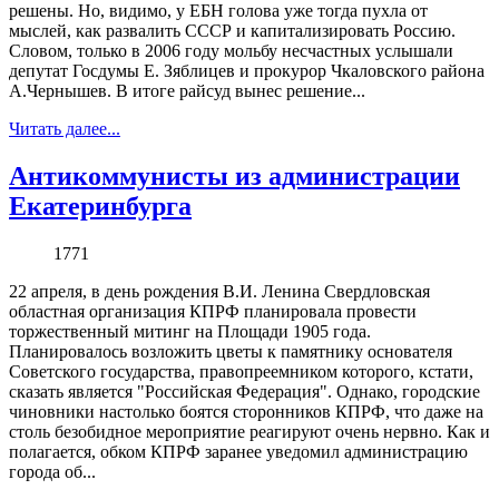
решены. Но, видимо, у ЕБН голова уже тогда пухла от
мыслей, как развалить СССР и капитализировать Россию.
Словом, только в 2006 году мольбу несчастных услышали
депутат Госдумы Е. Зяблицев и прокурор Чкаловского района
А.Чернышев. В итоге райсуд вынес решение...
Читать далее...
Антикоммунисты из администрации
Екатеринбурга
1771
22 апреля, в день рождения В.И. Ленина Свердловская
областная организация КПРФ планировала провести
торжественный митинг на Площади 1905 года.
Планировалось возложить цветы к памятнику основателя
Советского государства, правопреемником которого, кстати,
сказать является "Российская Федерация". Однако, городские
чиновники настолько боятся сторонников КПРФ, что даже на
столь безобидное мероприятие реагируют очень нервно. Как и
полагается, обком КПРФ заранее уведомил администрацию
города об...