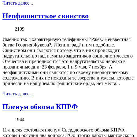
Читать далее...
Неофашистское свинство
2109
Именно так я характеризую телефильмы ?Ржев. Неизвестная
битва Георгия Жукова?, ?Ленинград? и им подобные.
Свинством они являются потому, что в них происходит
надругательство над памятью защитников социалистического
Отечества и преподносится это надругательство нередко в
праздничные дни: 23 февраля, 1 и 9 мая, 7 ноября. А
неофашистскими они являются по своему идеологическому
содержанию. В них не показаны те зверства и ужасы, которые
принесли на нашу землю фашистские орды, нет места...
Читать далее...
Пленум обкома КПРФ
1944
11 апреля состоялся пленум Свердловского обкома КПРФ,
который обсудил два вопроса: ?Об итогах работы мартовского