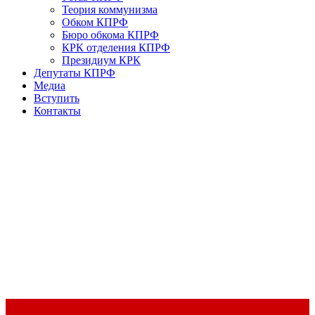
Теория коммунизма
Обком КПРФ
Бюро обкома КПРФ
КРК отделения КПРФ
Президиум КРК
Депутаты КПРФ
Медиа
Вступить
Контакты
Доклад Председателя ЦК КПРФ Г.А. Зюганова на II Пленуме
ЦК КПРФ