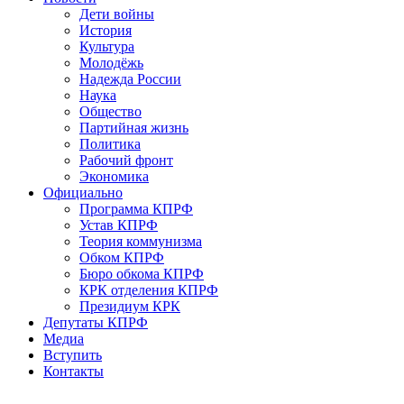
Дети войны
История
Культура
Молодёжь
Надежда России
Наука
Общество
Партийная жизнь
Политика
Рабочий фронт
Экономика
Официально
Программа КПРФ
Устав КПРФ
Теория коммунизма
Обком КПРФ
Бюро обкома КПРФ
КРК отделения КПРФ
Президиум КРК
Депутаты КПРФ
Медиа
Вступить
Контакты