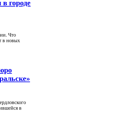
 в городе
ии. Что
т в новых
Бюро
ральске»
ердловского
жившейся в