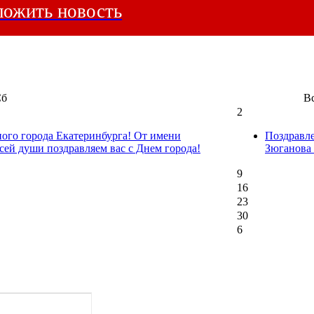
ожить новость
Сб
В
2
ного города Екатеринбурга! От имени
Поздравл
сей души поздравляем вас с Днем города!
Зюганова
9
16
23
30
6