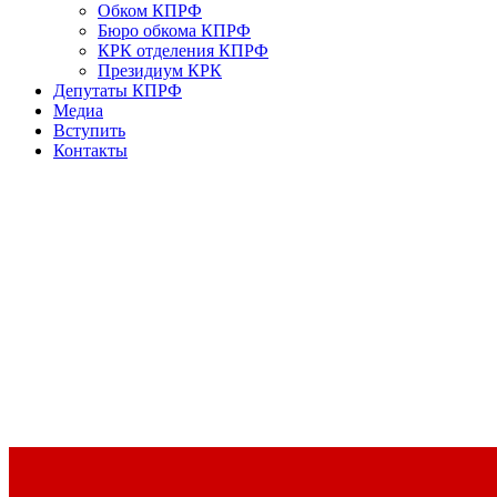
Обком КПРФ
Бюро обкома КПРФ
КРК отделения КПРФ
Президиум КРК
Депутаты КПРФ
Медиа
Вступить
Контакты
Доклад Председателя ЦК КПРФ Г.А. Зюганова на II Пленуме