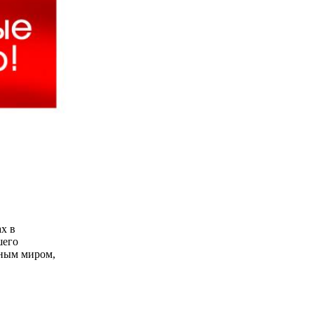
х в
шего
пным миром,