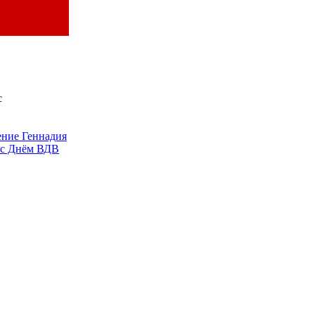
с
ение Геннадия
 с Днём ВДВ